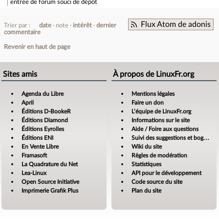
entrée de forum
souci de dépôt
Flux Atom de adonis
Trier par :
date
note
intérêt
dernier
commentaire
Revenir en haut de page
Sites amis
À propos de LinuxFr.org
Agenda du Libre
Mentions légales
April
Faire un don
Éditions D-BookeR
L’équipe de LinuxFr.org
Éditions Diamond
Informations sur le site
Éditions Eyrolles
Aide / Foire aux questions
Éditions ENI
Suivi des suggestions et bogues
En Vente Libre
Wiki du site
Framasoft
Règles de modération
La Quadrature du Net
Statistiques
Lea-Linux
API pour le développement
Open Source Initiative
Code source du site
Imprimerie Grafik Plus
Plan du site