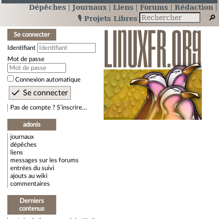
Dépêches
Journaux
Liens
Forums
Rédaction
🎙️ Projets Libres
Se connecter
Identifiant
Mot de passe
Connexion automatique
Pas de compte ? S’inscrire…
adonis
journaux
dépêches
liens
messages sur les forums
entrées du suivi
ajouts au wiki
commentaires
Derniers
contenus