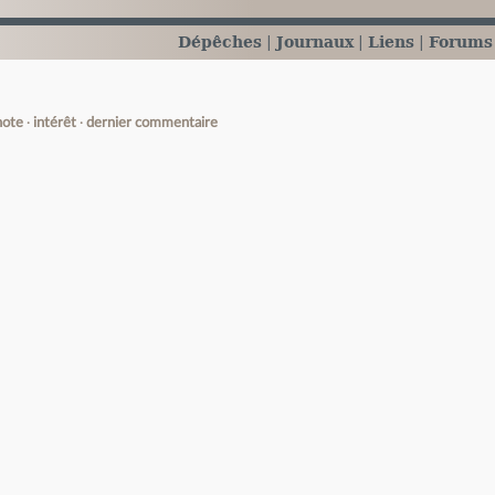
Dépêches
Journaux
Liens
Forums
note
intérêt
dernier commentaire
e