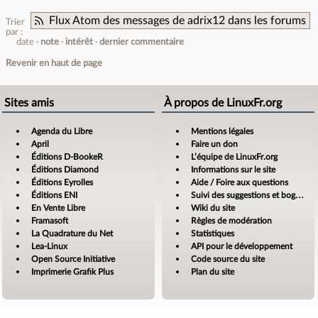
Flux Atom des messages de adrix12 dans les forums
Trier
par :
date
note
intérêt
dernier commentaire
Revenir en haut de page
Sites amis
À propos de LinuxFr.org
Agenda du Libre
Mentions légales
April
Faire un don
Éditions D-BookeR
L’équipe de LinuxFr.org
Éditions Diamond
Informations sur le site
Éditions Eyrolles
Aide / Foire aux questions
Éditions ENI
Suivi des suggestions et bogues
En Vente Libre
Wiki du site
Framasoft
Règles de modération
La Quadrature du Net
Statistiques
Lea-Linux
API pour le développement
Open Source Initiative
Code source du site
Imprimerie Grafik Plus
Plan du site