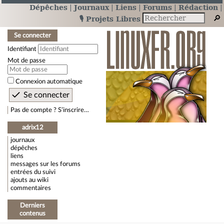
Dépêches
Journaux
Liens
Forums
Rédaction
🎙️ Projets Libres
Se connecter
Identifiant
Mot de passe
Connexion automatique
Pas de compte ? S’inscrire…
adrix12
journaux
dépêches
liens
messages sur les forums
entrées du suivi
ajouts au wiki
commentaires
Derniers
contenus