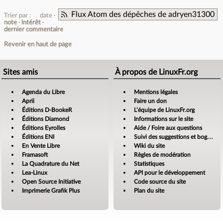
Flux Atom des dépêches de adryen31300
Trier par :
date
note
intérêt
dernier commentaire
Revenir en haut de page
Sites amis
À propos de LinuxFr.org
Agenda du Libre
Mentions légales
April
Faire un don
Éditions D-BookeR
L’équipe de LinuxFr.org
Éditions Diamond
Informations sur le site
Éditions Eyrolles
Aide / Foire aux questions
Éditions ENI
Suivi des suggestions et bogues
En Vente Libre
Wiki du site
Framasoft
Règles de modération
La Quadrature du Net
Statistiques
Lea-Linux
API pour le développement
Open Source Initiative
Code source du site
Imprimerie Grafik Plus
Plan du site