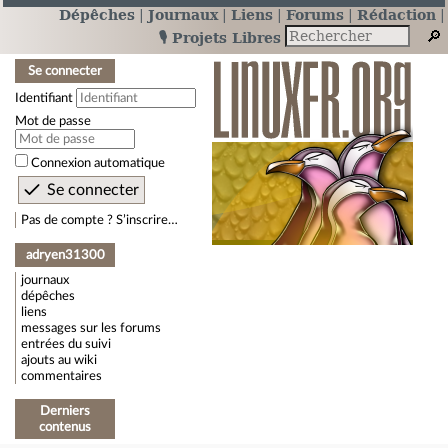
Dépêches
Journaux
Liens
Forums
Rédaction
🎙️ Projets Libres
Se connecter
Identifiant
Mot de passe
Connexion automatique
Pas de compte ? S’inscrire…
adryen31300
journaux
dépêches
liens
messages sur les forums
entrées du suivi
ajouts au wiki
commentaires
Derniers
contenus