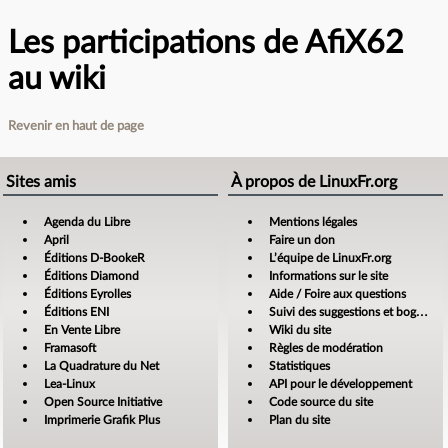
Les participations de AfiX62
au wiki
Revenir en haut de page
Sites amis
À propos de LinuxFr.org
Agenda du Libre
Mentions légales
April
Faire un don
Éditions D-BookeR
L’équipe de LinuxFr.org
Éditions Diamond
Informations sur le site
Éditions Eyrolles
Aide / Foire aux questions
Éditions ENI
Suivi des suggestions et bogues
En Vente Libre
Wiki du site
Framasoft
Règles de modération
La Quadrature du Net
Statistiques
Lea-Linux
API pour le développement
Open Source Initiative
Code source du site
Imprimerie Grafik Plus
Plan du site