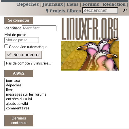
Dépêches
Journaux
Liens
Forums
Rédaction
🎙️ Projets Libres
Se connecter
Identifiant
Mot de passe
Connexion automatique
Pas de compte ? S’inscrire…
AfiX62
journaux
dépêches
liens
messages sur les forums
entrées du suivi
ajouts au wiki
commentaires
Derniers
contenus