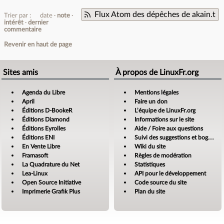
Flux Atom des dépêches de akain.t
Trier par :
date
note
intérêt
dernier
commentaire
Revenir en haut de page
Sites amis
À propos de LinuxFr.org
Agenda du Libre
Mentions légales
April
Faire un don
Éditions D-BookeR
L’équipe de LinuxFr.org
Éditions Diamond
Informations sur le site
Éditions Eyrolles
Aide / Foire aux questions
Éditions ENI
Suivi des suggestions et bogues
En Vente Libre
Wiki du site
Framasoft
Règles de modération
La Quadrature du Net
Statistiques
Lea-Linux
API pour le développement
Open Source Initiative
Code source du site
Imprimerie Grafik Plus
Plan du site