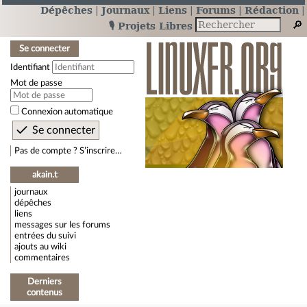
Dépêches
Journaux
Liens
Forums
Rédaction
🎙️ Projets Libres
Se connecter
Identifiant
Mot de passe
Connexion automatique
Pas de compte ? S’inscrire…
akain.t
journaux
dépêches
liens
messages sur les forums
entrées du suivi
ajouts au wiki
commentaires
Derniers
contenus