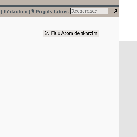
Rédaction
🎙️ Projets Libres
Flux Atom de akarzim