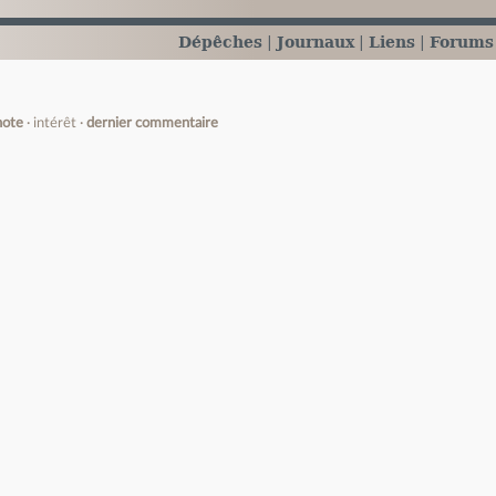
Dépêches
Journaux
Liens
Forums
note
intérêt
dernier commentaire
e