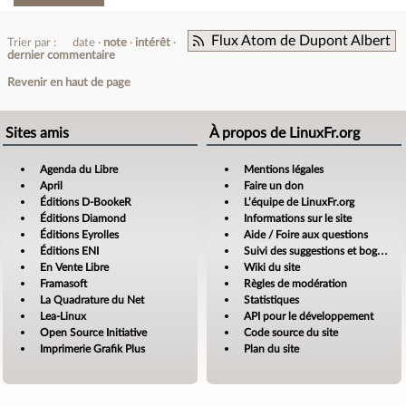
Flux Atom de Dupont Albert
Trier par :
date
note
intérêt
dernier commentaire
Revenir en haut de page
Sites amis
À propos de LinuxFr.org
Agenda du Libre
Mentions légales
April
Faire un don
Éditions D-BookeR
L’équipe de LinuxFr.org
Éditions Diamond
Informations sur le site
Éditions Eyrolles
Aide / Foire aux questions
Éditions ENI
Suivi des suggestions et bogues
En Vente Libre
Wiki du site
Framasoft
Règles de modération
La Quadrature du Net
Statistiques
Lea-Linux
API pour le développement
Open Source Initiative
Code source du site
Imprimerie Grafik Plus
Plan du site