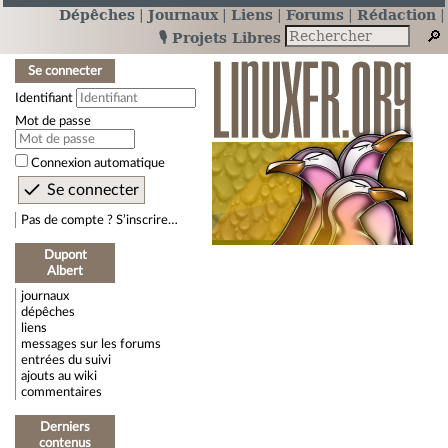
Dépêches
Journaux
Liens
Forums
Rédaction
🎙️ Projets Libres
Se connecter
Identifiant
Mot de passe
Connexion automatique
Pas de compte ? S’inscrire…
Dupont
Albert
journaux
dépêches
liens
messages sur les forums
entrées du suivi
ajouts au wiki
commentaires
Derniers
contenus