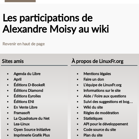
Les participations de
Alexandre Moisy au wiki
Revenir en haut de page
Sites amis
À propos de LinuxFr.org
Agenda du Libre
Mentions légales
April
Faire un don
Éditions D-BookeR
L’équipe de LinuxFr.org
Éditions Diamond
Informations sur le site
Éditions Eyrolles
Aide / Foire aux questions
Éditions ENI
Suivi des suggestions et bogues
En Vente Libre
Wiki du site
Framasoft
Règles de modération
La Quadrature du Net
Statistiques
Lea-Linux
API pour le développement
Open Source Initiative
Code source du site
Imprimerie Grafik Plus
Plan du site