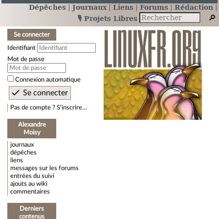
Dépêches
Journaux
Liens
Forums
Rédaction
🎙️ Projets Libres
Se connecter
Identifiant
Mot de passe
Connexion automatique
Pas de compte ? S’inscrire…
Alexandre
Moisy
journaux
dépêches
liens
messages sur les forums
entrées du suivi
ajouts au wiki
commentaires
Derniers
contenus