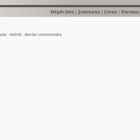
Dépêches
Journaux
Liens
Forums
note
intérêt
dernier commentaire
e