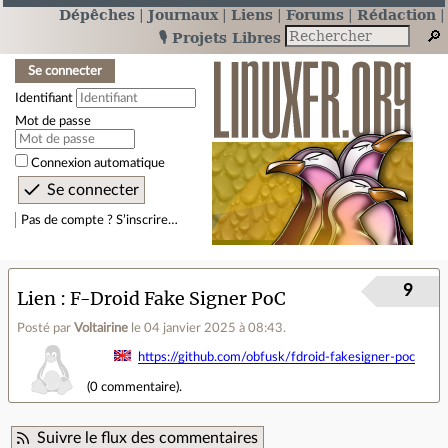
Dépêches
Journaux
Liens
Forums
Rédaction
🎙️ Projets Libres
Se connecter
Identifiant
Mot de passe
Connexion automatique
Pas de compte ? S’inscrire…
9
Lien
F-Droid Fake Signer PoC
Posté par
Voltairine
le 04 janvier 2025 à 08:43
.
https://github.com/obfusk/fdroid-fakesigner-poc
(
0 commentaire
).
Suivre le flux des commentaires