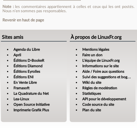
Note :
les commentaires appartiennent à celles et ceux qui les ont postés.
Nous n’en sommes pas responsables.
Revenir en haut de page
Sites amis
À propos de LinuxFr.org
Agenda du Libre
Mentions légales
April
Faire un don
Éditions D-BookeR
L’équipe de LinuxFr.org
Éditions Diamond
Informations sur le site
Éditions Eyrolles
Aide / Foire aux questions
Éditions ENI
Suivi des suggestions et bogues
En Vente Libre
Wiki du site
Framasoft
Règles de modération
La Quadrature du Net
Statistiques
Lea-Linux
API pour le développement
Open Source Initiative
Code source du site
Imprimerie Grafik Plus
Plan du site