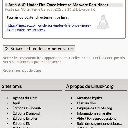
#
Arch AUR Under Fire Once More as Malware Resurfaces
Posté par
Voltairine
le 02 août 2025 à 16:24
.
Évalué à
6
.
J'aurais du poster directement ce lien :
https://linuxiac.com/arch-aur-under-fire-once-more-
as-malware-resurfaces/
Suivre le flux des commentaires
Note :
les commentaires appartiennent à celles et ceux qui les ont postés.
Nous n’en sommes pas responsables.
Revenir en haut de page
Sites amis
À propos de LinuxFr.org
Agenda du Libre
Mentions légales
April
Faire un don
Éditions D-BookeR
L’équipe de LinuxFr.org
Éditions Diamond
Informations sur le site
Éditions Eyrolles
Aide / Foire aux questions
Éditions ENI
Suivi des suggestions et bogues