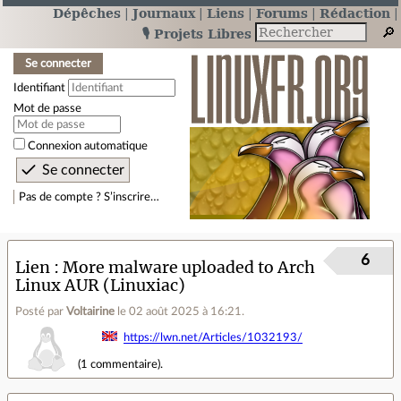
Dépêches
Journaux
Liens
Forums
Rédaction
🎙️ Projets Libres
Se connecter
Identifiant
Mot de passe
Connexion automatique
Pas de compte ? S’inscrire…
6
Lien
More malware uploaded to Arch
Linux AUR (Linuxiac)
Posté par
Voltairine
le 02 août 2025 à 16:21
.
https://lwn.net/Articles/1032193/
(
1 commentaire
).