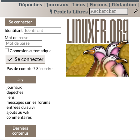
Dépêches
Journaux
Liens
Forums
Rédaction
🎙️ Projets Libres
Se connecter
Identifiant
Mot de passe
Connexion automatique
Pas de compte ? S’inscrire…
aliy
journaux
dépêches
liens
messages sur les forums
entrées du suivi
ajouts au wiki
commentaires
Derniers
contenus