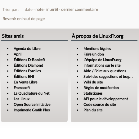
Trier par :
date
note
intérêt
dernier commentaire
Revenir en haut de page
Sites amis
À propos de LinuxFr.org
Agenda du Libre
Mentions légales
April
Faire un don
Éditions D-BookeR
L’équipe de LinuxFr.org
Éditions Diamond
Informations sur le site
Éditions Eyrolles
Aide / Foire aux questions
Éditions ENI
Suivi des suggestions et bogues
En Vente Libre
Wiki du site
Framasoft
Règles de modération
La Quadrature du Net
Statistiques
Lea-Linux
API pour le développement
Open Source Initiative
Code source du site
Imprimerie Grafik Plus
Plan du site