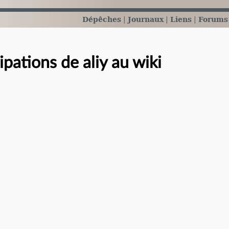
Dépêches
Journaux
Liens
Forums
ipations de aliy au wiki
e