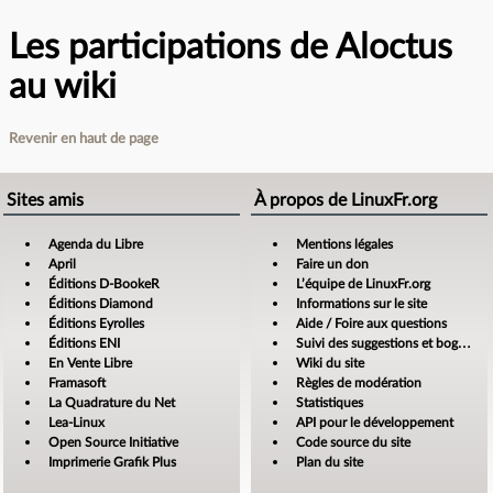
Les participations de Aloctus
au wiki
Revenir en haut de page
Sites amis
À propos de LinuxFr.org
Agenda du Libre
Mentions légales
April
Faire un don
Éditions D-BookeR
L’équipe de LinuxFr.org
Éditions Diamond
Informations sur le site
Éditions Eyrolles
Aide / Foire aux questions
Éditions ENI
Suivi des suggestions et bogues
En Vente Libre
Wiki du site
Framasoft
Règles de modération
La Quadrature du Net
Statistiques
Lea-Linux
API pour le développement
Open Source Initiative
Code source du site
Imprimerie Grafik Plus
Plan du site