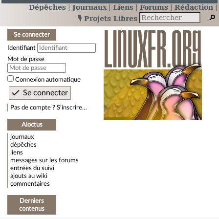
Dépêches
Journaux
Liens
Forums
Rédaction
🎙️ Projets Libres
Se connecter
Identifiant
Mot de passe
Connexion automatique
Pas de compte ? S’inscrire…
Aloctus
journaux
dépêches
liens
messages sur les forums
entrées du suivi
ajouts au wiki
commentaires
Derniers
contenus