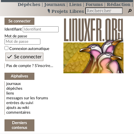
Dépêches
Journaux
Liens
Forums
Rédaction
🎙️ Projets Libres
Se connecter
Identifiant
Mot de passe
Connexion automatique
Pas de compte ? S’inscrire…
Alphalives
journaux
dépêches
liens
messages sur les forums
entrées du suivi
ajouts au wiki
commentaires
Derniers
contenus