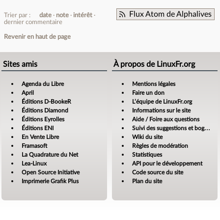
Flux Atom de Alphalives
Trier par :
date
note
intérêt
dernier commentaire
Revenir en haut de page
Sites amis
À propos de LinuxFr.org
Agenda du Libre
Mentions légales
April
Faire un don
Éditions D-BookeR
L’équipe de LinuxFr.org
Éditions Diamond
Informations sur le site
Éditions Eyrolles
Aide / Foire aux questions
Éditions ENI
Suivi des suggestions et bogues
En Vente Libre
Wiki du site
Framasoft
Règles de modération
La Quadrature du Net
Statistiques
Lea-Linux
API pour le développement
Open Source Initiative
Code source du site
Imprimerie Grafik Plus
Plan du site