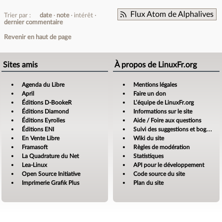
Flux Atom de Alphalives
Trier par :
date
note
intérêt
dernier commentaire
Revenir en haut de page
Sites amis
À propos de LinuxFr.org
Agenda du Libre
Mentions légales
April
Faire un don
Éditions D-BookeR
L’équipe de LinuxFr.org
Éditions Diamond
Informations sur le site
Éditions Eyrolles
Aide / Foire aux questions
Éditions ENI
Suivi des suggestions et bogues
En Vente Libre
Wiki du site
Framasoft
Règles de modération
La Quadrature du Net
Statistiques
Lea-Linux
API pour le développement
Open Source Initiative
Code source du site
Imprimerie Grafik Plus
Plan du site