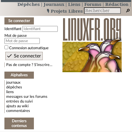
Dépêches
Journaux
Liens
Forums
Rédaction
🎙️ Projets Libres
Se connecter
Identifiant
Mot de passe
Connexion automatique
Pas de compte ? S’inscrire…
Alphalives
journaux
dépêches
liens
messages sur les forums
entrées du suivi
ajouts au wiki
commentaires
Derniers
contenus