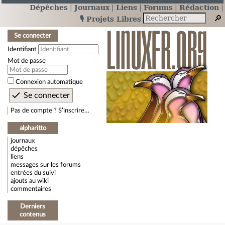
Dépêches
Journaux
Liens
Forums
Rédaction
🎙️ Projets Libres
Se connecter
Identifiant
Mot de passe
Connexion automatique
Pas de compte ? S’inscrire…
alpharitto
journaux
dépêches
liens
messages sur les forums
entrées du suivi
ajouts au wiki
commentaires
Derniers
contenus