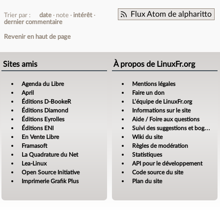
Flux Atom de alpharitto
Trier par :
date
note
intérêt
dernier commentaire
Revenir en haut de page
Sites amis
À propos de LinuxFr.org
Agenda du Libre
Mentions légales
April
Faire un don
Éditions D-BookeR
L’équipe de LinuxFr.org
Éditions Diamond
Informations sur le site
Éditions Eyrolles
Aide / Foire aux questions
Éditions ENI
Suivi des suggestions et bogues
En Vente Libre
Wiki du site
Framasoft
Règles de modération
La Quadrature du Net
Statistiques
Lea-Linux
API pour le développement
Open Source Initiative
Code source du site
Imprimerie Grafik Plus
Plan du site