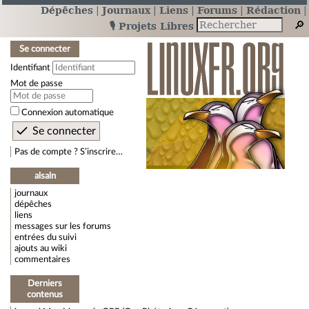
Dépêches
Journaux
Liens
Forums
Rédaction
🎙️ Projets Libres
Se connecter
Identifiant
Mot de passe
Connexion automatique
Pas de compte ? S’inscrire…
alsaln
journaux
dépêches
liens
messages sur les forums
entrées du suivi
ajouts au wiki
commentaires
Derniers
contenus