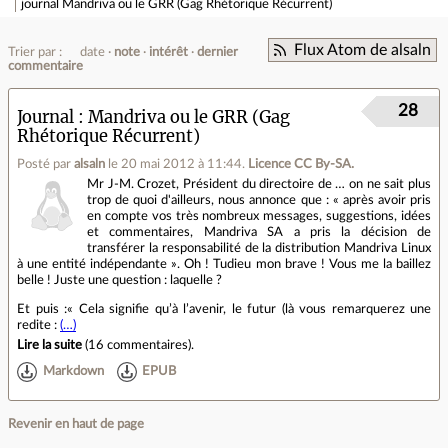
journal
Mandriva ou le GRR (Gag Rhétorique Récurrent)
Flux Atom de alsaln
Trier par :
date
note
intérêt
dernier
commentaire
28
Journal
Mandriva ou le GRR (Gag
Rhétorique Récurrent)
Posté par
alsaln
le 20 mai 2012 à 11:44
.
Licence CC By‑SA.
Mr J-M. Crozet, Président du directoire de … on ne sait plus
trop de quoi d'ailleurs, nous annonce que : « après avoir pris
en compte vos très nombreux messages, suggestions, idées
et commentaires, Mandriva SA a pris la décision de
transférer la responsabilité de la distribution Mandriva Linux
à une entité indépendante ». Oh ! Tudieu mon brave ! Vous me la baillez
belle ! Juste une question : laquelle ?
Et puis :« Cela signifie qu’à l’avenir, le futur (là vous remarquerez une
redite :
(…)
Lire la suite
(
16 commentaires
).
Markdown
EPUB
Revenir en haut de page