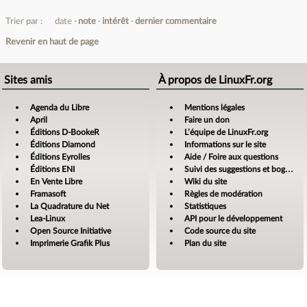
Trier par :
date
note
intérêt
dernier commentaire
Revenir en haut de page
Sites amis
À propos de LinuxFr.org
Agenda du Libre
Mentions légales
April
Faire un don
Éditions D-BookeR
L’équipe de LinuxFr.org
Éditions Diamond
Informations sur le site
Éditions Eyrolles
Aide / Foire aux questions
Éditions ENI
Suivi des suggestions et bogues
En Vente Libre
Wiki du site
Framasoft
Règles de modération
La Quadrature du Net
Statistiques
Lea-Linux
API pour le développement
Open Source Initiative
Code source du site
Imprimerie Grafik Plus
Plan du site