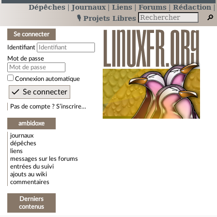
Dépêches
Journaux
Liens
Forums
Rédaction
🎙️ Projets Libres
Se connecter
Identifiant
Mot de passe
Connexion automatique
Pas de compte ? S’inscrire…
ambidoxe
journaux
dépêches
liens
messages sur les forums
entrées du suivi
ajouts au wiki
commentaires
Derniers
contenus