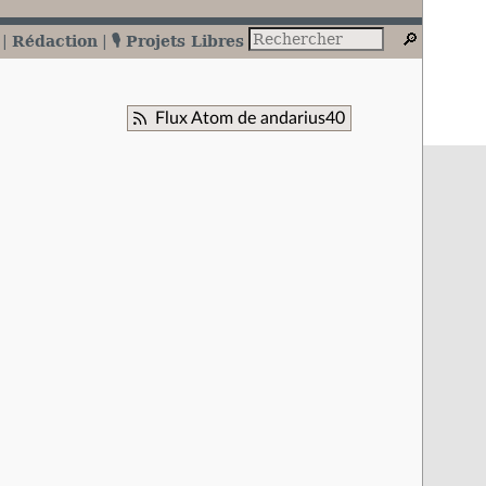
Rédaction
🎙️ Projets Libres
Flux Atom de andarius40