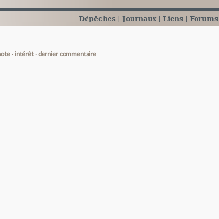
Dépêches
Journaux
Liens
Forums
note
intérêt
dernier commentaire
e