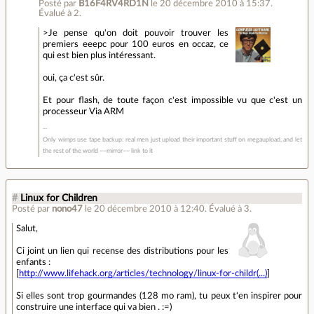
Posté par
B16F4RV4RD1N
le 20 décembre 2010 à 15:37
.
Évalué à
2
.
>Je pense qu'on doit pouvoir trouver les
premiers eeepc pour 100 euros en occaz, ce
qui est bien plus intéressant.
oui, ça c'est sûr.
Et pour flash, de toute façon c'est impossible vu que c'est un
processeur Via ARM
Only wimps use tape backup: real men just upload their important stuff on megaupload, and let
the rest of the world ~~mirror~~ link to it
#
Linux for Children
Posté par
nono47
le 20 décembre 2010 à 12:40
.
Évalué à
3
.
Salut,
Ci joint un lien qui recense des distributions pour les
enfants :
[
http://www.lifehack.org/articles/technology/linux-for-childr(...)
]
Si elles sont trop gourmandes (128 mo ram), tu peux t'en inspirer pour
construire une interface qui va bien . :=)