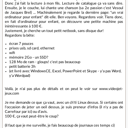
Donc j'ai fait la lecture à mon fils. Lecture de catalogue ça va sans dire.
Ensuite, je le couche, lui chante une chanson (sa 2e passion c'est Vesoul
de Jacques Brel) ... Machinalement je regarde la dernière page: "un vrai
ordinateur pour enfant" dit-elle. Ben voyons. Regardons voir. Tiens donc,
en fait d'ordinateur pour enfant, on découvre une petite machine pas
inintéressante à 100 €.
Justement, je cherche un tout petit netbook, sans disque dur!
Regardons la bête:
écran 7 pouces
prises usb, sd card, ethernet
wifi
mémoire 2Go - un SSD?
128 Mo de ram - gloups! c'est pas beaucoup
petit batterie 3h
(et livré avec WindowsCE, Excel, PowerPoint et Skype - y'a pas Word,
y'a Wordpad)
Voilà, je n'ai pas plus de détails et on peut le voir sur www.videojet-
jeux.com
Je me demande ce que ça vaut, avec un ch'ti Linux dessus. Si certains ont
l'occasion de jeter un oeil dessus, je suis preneur d'infos (il n'y a pas de
Carrefour par ici) ou d'avis.
100 €, ça vaut peut-être le coup?
(il faut que je me surveille, je fais beaucoup de journaux ces temps ci)