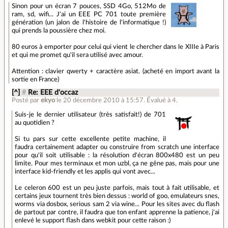
Sinon pour un écran 7 pouces, SSD 4Go, 512Mo de
ram, sd, wifi... J'ai un EEE PC 701 toute première
génération (un jalon de l'histoire de l'informatique !)
qui prends la poussière chez moi.
80 euros à emporter pour celui qui vient le chercher dans le XIIIe à Paris
et qui me promet qu'il sera utilisé avec amour.
Attention : clavier qwerty + caractère asiat. (acheté en import avant la
sortie en France)
[^]
#
Re: EEE d'occaz
Posté par
ekyo
le 20 décembre 2010 à 15:57
.
Évalué à
4
.
Suis-je le dernier utilisateur (très satisfait!) de 701
au quotidien ?
Si tu pars sur cette excellente petite machine, il
faudra certainement adapter ou construire from scratch une interface
pour qu'il soit utilisable : la résolution d'écran 800x480 est un peu
limite. Pour mes terminaux et mon uzbl, ça ne gêne pas, mais pour une
interface kid-friendly et les applis qui vont avec...
Le celeron 600 est un peu juste parfois, mais tout à fait utilisable, et
certains jeux tournent très bien dessus : world of goo, emulateurs snes,
worms via dosbox, serious sam 2 via wine... Pour les sites avec du flash
de partout par contre, il faudra que ton enfant apprenne la patience, j'ai
enlevé le support flash dans webkit pour cette raison :)