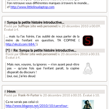
l'on retrouve sous différentes marques à travers le monde...
cf
http://www.littlelinuxlaptop.com
#
Sympa la petite histoire introductive…
Posté par
Sufflope
(
site web personnel
)
le 20 décembre 2010 à 00:09
.
Évalué à
4
.
… mais tu l'as foirée, t'as oublié de nous parler de la
mère de l'enfant en question, TA COPINE (
http://xkcd.com/684/
).
[^]
#
Re: Sympa la petite histoire introductive…
Posté par
Olivier
(
site web personnel
)
le 20 décembre 2010 à 00:33
.
Évalué à
4
.
Mais non, voyons, tu ignores — n’en ayant peut-être
pas — qu’une fois que l’enfant paraît, la copine
disparaît du discours !
(oui, oui, j’ai les deux)
#
Hmm
Posté par
Frank-N-Furter
le 20 décembre 2010 à 00:35
.
Évalué à
10
.
Ca ne serais pas celui-ci:
http://www.blogeee.net/2010/10/carrefour-