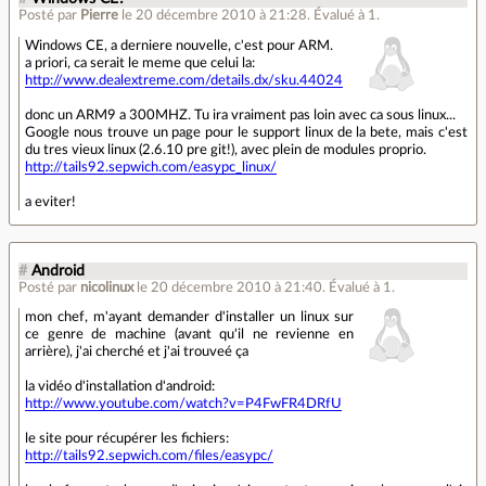
Posté par
Pierre
le 20 décembre 2010 à 21:28
.
Évalué à
1
.
Windows CE, a derniere nouvelle, c'est pour ARM.
a priori, ca serait le meme que celui la:
http://www.dealextreme.com/details.dx/sku.44024
donc un ARM9 a 300MHZ. Tu ira vraiment pas loin avec ca sous linux...
Google nous trouve un page pour le support linux de la bete, mais c'est
du tres vieux linux (2.6.10 pre git!), avec plein de modules proprio.
http://tails92.sepwich.com/easypc_linux/
a eviter!
#
Android
Posté par
nicolinux
le 20 décembre 2010 à 21:40
.
Évalué à
1
.
mon chef, m'ayant demander d'installer un linux sur
ce genre de machine (avant qu'il ne revienne en
arrière), j'ai cherché et j'ai trouveé ça
la vidéo d'installation d'android:
http://www.youtube.com/watch?v=P4FwFR4DRfU
le site pour récupérer les fichiers:
http://tails92.sepwich.com/files/easypc/