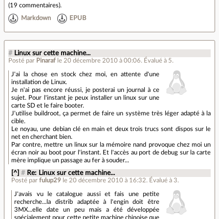
(
19 commentaires
).
Markdown
EPUB
#
Linux sur cette machine...
Posté par
Pinaraf
le 20 décembre 2010 à 00:06
.
Évalué à
5
.
J'ai la chose en stock chez moi, en attente d'une
installation de Linux.
Je n'ai pas encore réussi, je posterai un journal à ce
sujet. Pour l'instant je peux installer un linux sur une
carte SD et le faire booter.
J'utilise buildroot, ça permet de faire un système très léger adapté à la
cible.
Le noyau, une debian clé en main et deux trois trucs sont dispos sur le
net en cherchant bien.
Par contre, mettre un linux sur la mémoire nand provoque chez moi un
écran noir au boot pour l'instant. Et l'accès au port de debug sur la carte
mère implique un passage au fer à souder...
[^]
#
Re: Linux sur cette machine...
Posté par
fulup29
le 20 décembre 2010 à 16:32
.
Évalué à
3
.
J'avais vu le catalogue aussi et fais une petite
recherche...la distrib adaptée à l'engin doit être
3MX...elle date un peu mais a été développée
spécialement pour cette petite machine chinoise que