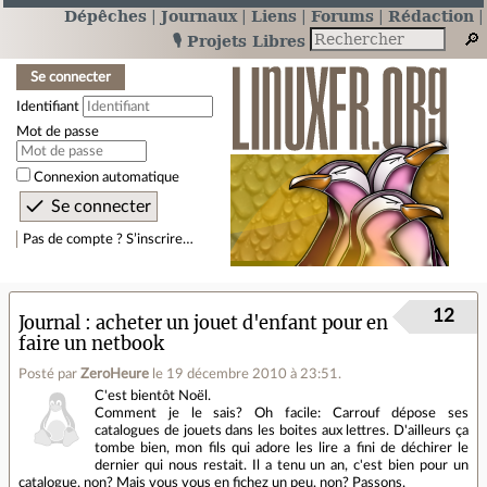
Dépêches
Journaux
Liens
Forums
Rédaction
🎙️ Projets Libres
Se connecter
Identifiant
Mot de passe
Connexion automatique
Pas de compte ? S’inscrire…
12
Journal
acheter un jouet d'enfant pour en
faire un netbook
Posté par
ZeroHeure
le 19 décembre 2010 à 23:51
.
C'est bientôt Noël.
Comment je le sais? Oh facile: Carrouf dépose ses
catalogues de jouets dans les boites aux lettres. D'ailleurs ça
tombe bien, mon fils qui adore les lire a fini de déchirer le
dernier qui nous restait. Il a tenu un an, c'est bien pour un
catalogue, non? Mais vous vous en fichez un peu, non? Passons.