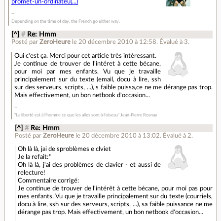
promet-un-ordinateu(...)
Depending on the time of day, the French go either way.
[^]
#
Re: Hmm
Posté par
ZeroHeure
le 20 décembre 2010 à 12:58
.
Évalué à
3
.
Oui c'est ça. Merci pour cet article très intéressant.
Je continue de trouver de l'intéret à cette bécane,
pour moi par mes enfants. Vu que je travaille
principalement sur du texte (email, docu à lire, ssh
sur des serveurs, scripts, ...), s faible puissa,ce ne me dérange pas trop.
Mais effectivement, un bon netbook d'occasion...
"La liberté est à l'homme ce que les ailes sont à l'oiseau" Jean-Pierre Rosnay
[^]
#
Re: Hmm
Posté par
ZeroHeure
le 20 décembre 2010 à 13:02
.
Évalué à
2
.
Oh là là, jai de sproblèmes e clviet
Je la refait:*
Oh là là, j'ai des problèmes de clavier - et aussi de
relecture!
Commentaire corrigé:
Je continue de trouver de l'intérêt à cette bécane, pour moi pas pour
mes enfants. Vu que je travaille principalement sur du texte (courriels,
docu à lire, ssh sur des serveurs, scripts, ...), sa faible puissance ne me
dérange pas trop. Mais effectivement, un bon netbook d'occasion...