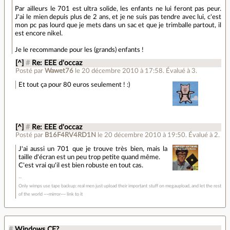
Par ailleurs le 701 est ultra solide, les enfants ne lui feront pas peur.
J'ai le mien depuis plus de 2 ans, et je ne suis pas tendre avec lui, c'est
mon pc pas lourd que je mets dans un sac et que je trimballe partout, il
est encore nikel.
Je le recommande pour les (grands) enfants !
[^]
#
Re: EEE d'occaz
Posté par
Wawet76
le 20 décembre 2010 à 17:58
.
Évalué à
3
.
Et tout ça pour 80 euros seulement ! :)
[^]
#
Re: EEE d'occaz
Posté par
B16F4RV4RD1N
le 20 décembre 2010 à 19:50
.
Évalué à
2
.
J'ai aussi un 701 que je trouve très bien, mais la
taille d'écran est un peu trop petite quand même.
C'est vrai qu'il est bien robuste en tout cas.
Only wimps use tape backup: real men just upload their important stuff on megaupload, and let the rest
of the world ~~mirror~~ link to it
#
Windows CE?