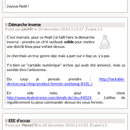
Joyeux Noël !
#
Démarche inverse
Posté par
julo4lfr
le 20 décembre 2010 à 13:27
.
Évalué à
3
.
C'est marrant, pour ce Noël j'ai failli faire la démarche
inverse : prendre un ch'ti netbook
solide
pour mettre
une distrib linux pour enfant dessus.
Je cherchais un truc genre olpc mais a part sur e-bay us, y'a pas.
Y'a bien un "cartable numérique" archos qui avait été annoncé, mais ça
semble être l'arlésienne.
Du coup je pensais prendre :
http://hackable-
devices.org/shop/product/lemote-yeeloong-810(...)
En side note, pour le clone
http://www.dealextreme.com/details.dx/sku.44024
, j'utilise dx
régulièrement tu peux commander dessus les yeux fermés.
#
EEE d'occaz
Posté par
Wawet76
le 20 décembre 2010 à 15:02
.
Évalué à
3
.