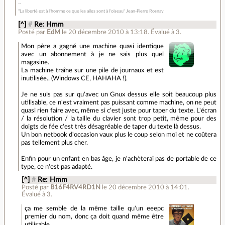
"La liberté est à l'homme ce que les ailes sont à l'oiseau" Jean-Pierre Rosnay
[^]
#
Re: Hmm
Posté par
EdM
le 20 décembre 2010 à 13:18
.
Évalué à
3
.
Mon père a gagné une machine quasi identique
avec un abonnement à je ne sais plus quel
magasine.
La machine traîne sur une pile de journaux et est
inutilisée.. (Windows CE, HAHAHA !).
Je ne suis pas sur qu'avec un Gnux dessus elle soit beaucoup plus
utilisable, ce n'est vraiment pas puissant comme machine, on ne peut
quasi rien faire avec, même si c'est juste pour taper du texte. L'écran
/ la résolution / la taille du clavier sont trop petit, même pour des
doigts de fée c'est très désagréable de taper du texte là dessus.
Un bon netbook d'occasion vaux plus le coup selon moi et ne coûtera
pas tellement plus cher.
Enfin pour un enfant en bas âge, je n'achèterai pas de portable de ce
type, ce n'est pas adapté.
[^]
#
Re: Hmm
Posté par
B16F4RV4RD1N
le 20 décembre 2010 à 14:01
.
Évalué à
3
.
ça me semble de la même taille qu'un eeepc
premier du nom, donc ça doit quand même être
utilisable.