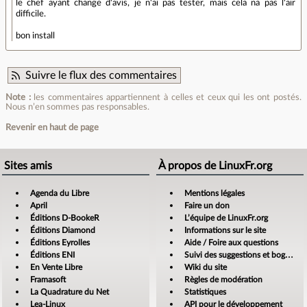
le chef ayant change d'avis, je n'ai pas tester, mais cela na pas l'air
difficile.
bon install
Suivre le flux des commentaires
Note :
les commentaires appartiennent à celles et ceux qui les ont postés.
Nous n’en sommes pas responsables.
Revenir en haut de page
Sites amis
À propos de LinuxFr.org
Agenda du Libre
Mentions légales
April
Faire un don
Éditions D-BookeR
L’équipe de LinuxFr.org
Éditions Diamond
Informations sur le site
Éditions Eyrolles
Aide / Foire aux questions
Éditions ENI
Suivi des suggestions et bogues
En Vente Libre
Wiki du site
Framasoft
Règles de modération
La Quadrature du Net
Statistiques
Lea-Linux
API pour le développement