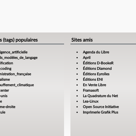
s (tags) populaires
Sites amis
ligence_artificielle
Agenda du Libre
ds_modèles_de_langage
April
fication
Éditions D-BookeR
_coding
Éditions Diamond
istration_française
Éditions Eyrolles
alisme
Éditions ENI
auffement_climatique
En Vente Libre
center
Framasoft
-unis
La Quadrature du Net
ce
Lea-Linux
ême-droite
Open Source Initiative
cule
Imprimerie Grafik Plus