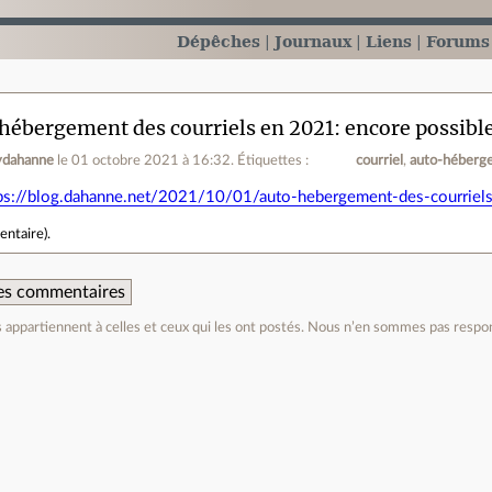
Dépêches
Journaux
Liens
Forums
hébergement des courriels en 2021: encore possibl
ydahanne
le 01 octobre 2021 à 16:32
.
Étiquettes :
courriel
auto-héberg
ps://blog.dahanne.net/2021/10/01/auto-hebergement-des-courriel
entaire
).
 des commentaires
appartiennent à celles et ceux qui les ont postés. Nous n’en sommes pas respo
e