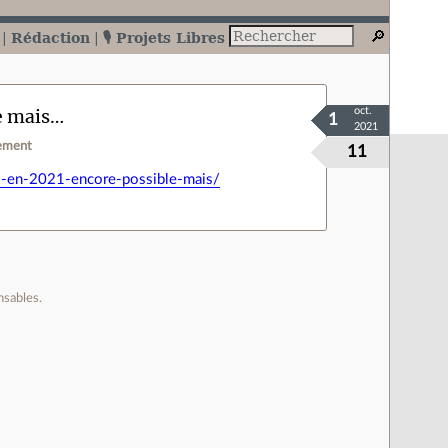
Rédaction
🎙️ Projets Libres
e mais…
oct.
1
2021
ement
11
s-en-2021-encore-possible-mais/
nsables.