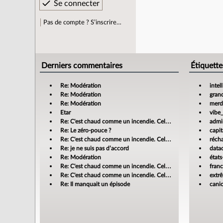
Pas de compte ? S’inscrire…
Derniers commentaires
Étiquette
Re: Modération
intel
Re: Modération
gran
Re: Modération
merdi
Etar
vibe
Re: C'est chaud comme un incendie. Cela m'enrage!
admin
Re: Le zéro-pouce ?
capit
Re: C'est chaud comme un incendie. Cela m'enrage!
réch
Re: je ne suis pas d’accord
data
Re: Modération
états
Re: C'est chaud comme un incendie. Cela m'enrage!
fran
Re: C'est chaud comme un incendie. Cela m'enrage!
extr
Re: Il manquait un épisode
cani