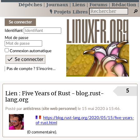
Dépêches
Journaux
Liens
Forums
Rédaction
🎙️ Projets Libres
Se connecter
Identifiant
Mot de passe
Connexion automatique
Pas de compte ? S’inscrire…
5
Lien
Five Years of Rust - blog.rust-
lang.org
Posté par
antistress
(
site web personnel
)
le 15 mai 2020 à 15:46
.
https://blog.rust-lang.org/2020/05/15/five-years-
of-rust.html
(
0 commentaire
).