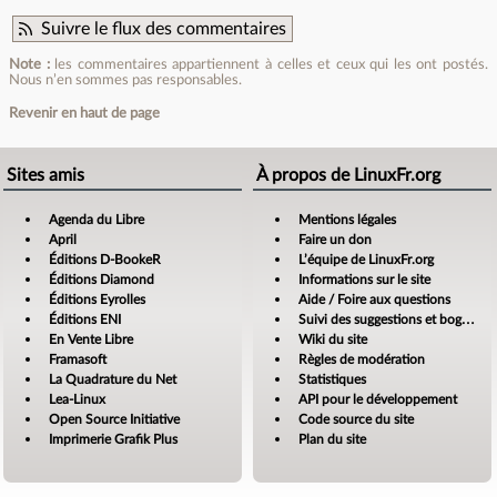
Suivre le flux des commentaires
Note :
les commentaires appartiennent à celles et ceux qui les ont postés.
Nous n’en sommes pas responsables.
Revenir en haut de page
Sites amis
À propos de LinuxFr.org
Agenda du Libre
Mentions légales
April
Faire un don
Éditions D-BookeR
L’équipe de LinuxFr.org
Éditions Diamond
Informations sur le site
Éditions Eyrolles
Aide / Foire aux questions
Éditions ENI
Suivi des suggestions et bogues
En Vente Libre
Wiki du site
Framasoft
Règles de modération
La Quadrature du Net
Statistiques
Lea-Linux
API pour le développement
Open Source Initiative
Code source du site
Imprimerie Grafik Plus
Plan du site