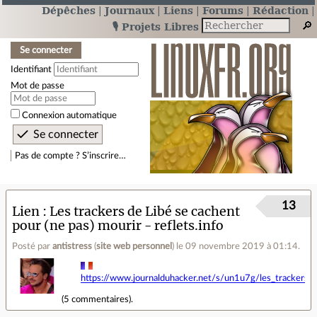
Dépêches
Journaux
Liens
Forums
Rédaction
🎙️ Projets Libres
Se connecter
Identifiant
Mot de passe
Connexion automatique
Pas de compte ? S’inscrire…
13
Lien
Les trackers de Libé se cachent
pour (ne pas) mourir - reflets.info
Posté par
antistress
(
site web personnel
)
le 09 novembre 2019 à 01:14
.
https://www.journalduhacker.net/s/un1u7g/les_trackers_
(
5 commentaires
).