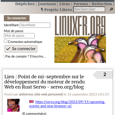
Dépêches
Journaux
Liens
Forums
Rédaction
🎙️ Projets Libres
Se connecter
Identifiant
Mot de passe
Connexion automatique
Pas de compte ? S’inscrire…
2
Lien
Point de mi-septembre sur le
développement du moteur de rendu
Web en Rust Servo - servo.org/blog
Posté par
antistress
(
site web personnel
)
le 16 septembre 2023 à 01:37
.
https://servo.org/blog/2023/09/15/upcoming-
events-and-new-browser-ui/
(
0 commentaire
).