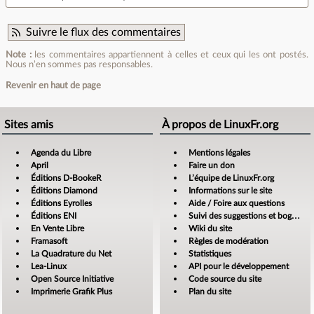
Suivre le flux des commentaires
Note :
les commentaires appartiennent à celles et ceux qui les ont postés.
Nous n’en sommes pas responsables.
Revenir en haut de page
Sites amis
À propos de LinuxFr.org
Agenda du Libre
Mentions légales
April
Faire un don
Éditions D-BookeR
L’équipe de LinuxFr.org
Éditions Diamond
Informations sur le site
Éditions Eyrolles
Aide / Foire aux questions
Éditions ENI
Suivi des suggestions et bogues
En Vente Libre
Wiki du site
Framasoft
Règles de modération
La Quadrature du Net
Statistiques
Lea-Linux
API pour le développement
Open Source Initiative
Code source du site
Imprimerie Grafik Plus
Plan du site