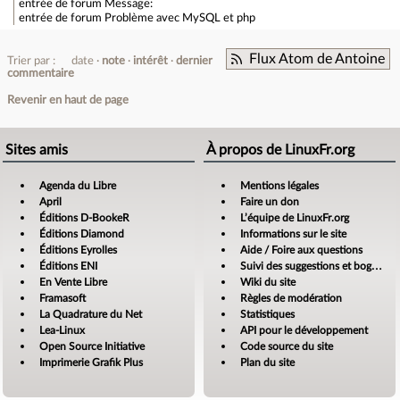
entrée de forum
Message:
entrée de forum
Problème avec MySQL et php
Flux Atom de Antoine
Trier par :
date
note
intérêt
dernier
commentaire
Revenir en haut de page
Sites amis
À propos de LinuxFr.org
Agenda du Libre
Mentions légales
April
Faire un don
Éditions D-BookeR
L’équipe de LinuxFr.org
Éditions Diamond
Informations sur le site
Éditions Eyrolles
Aide / Foire aux questions
Éditions ENI
Suivi des suggestions et bogues
En Vente Libre
Wiki du site
Framasoft
Règles de modération
La Quadrature du Net
Statistiques
Lea-Linux
API pour le développement
Open Source Initiative
Code source du site
Imprimerie Grafik Plus
Plan du site