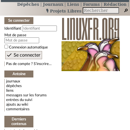
Dépêches
Journaux
Liens
Forums
Rédaction
🎙️ Projets Libres
Se connecter
Identifiant
Mot de passe
Connexion automatique
Pas de compte ? S’inscrire…
Antoine
journaux
dépêches
liens
messages sur les forums
entrées du suivi
ajouts au wiki
commentaires
Derniers
contenus