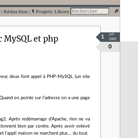
Rédaction
🎙️ Projets Libres
juil.
c MySQL et php
1
2005
0
rveur, deux font appel à PHP-MySQL (un site
. Quand on pointe sur l'adresse on a une page
ibpg2. Après redémarrage d'Apache, rien ne va
ionnent bien par contre. Après avoir enlevé
et l'appli maison ne marchent plus... du tout.