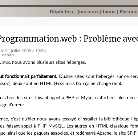
Dépêches
Journaux
Liens
Forums
Programmation.web
Problème ave
e
le 01 juillet 2005 à 10:36
.
debian
Linux, nous avons plusieurs sites hébergés.
out fonctionnait parfaitement.
Quatre sites sont hébergés sur ce se
aison), deux sont en HTML (+css mais bon ça ne change rien).
is hier, les sites faisant appel à PHP et Mysql n'affichent plus rien
age d'erreur.
ence, c'est qu'hier nous avons essayé d'installer la bibliothèque l
sites faisant appel à PHP-MySQL. Les autres en HTML classique font
que, ainsi que les paquets associés, et redémarré Apache, le site SPIP 