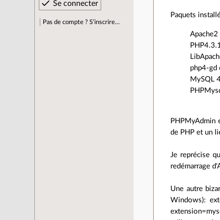
Paquets install
Pas de compte ? S’inscrire…
Apache2 e
PHP4.3.1
LibApach
php4-gd e
MySQL 4 
PHPMysql 
PHPMyAdmin est
de PHP et un l
Je reprécise q
redémarrage d'A
Une autre bizar
Windows): exte
extension=mysq