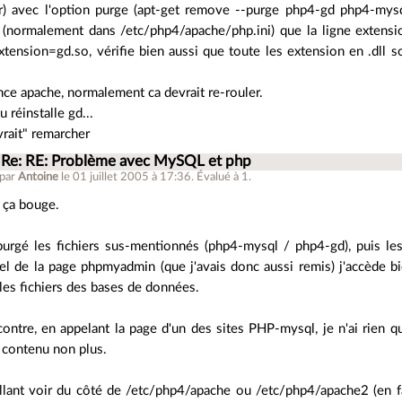
ur) avec l'option purge (apt-get remove --purge php4-gd php4-mysql
i (normalement dans /etc/php4/apache/php.ini) que la ligne extensi
extension=gd.so, vérifie bien aussi que toute les extension en .dll
.
nce apache, normalement ca devrait re-rouler.
u réinstalle gd...
rait" remarcher
Re: RE: Problème avec MySQL et php
 par
Antoine
le 01 juillet 2005 à 17:36
.
Évalué à
1
.
 ça bouge.
 purgé les fichiers sus-mentionnés (php4-mysql / php4-gd), puis les a
pel de la page phpmyadmin (que j'avais donc aussi remis) j'accède bie
 les fichiers des bases de données.
contre, en appelant la page d'un des sites PHP-mysql, je n'ai rien q
 contenu non plus.
llant voir du côté de /etc/php4/apache ou /etc/php4/apache2 (en fait