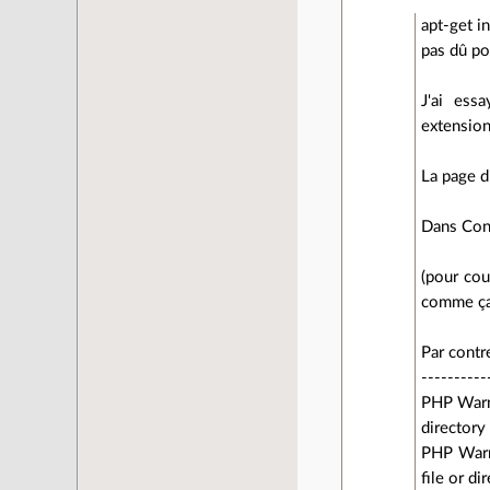
apt-get i
pas dû po
J'ai ess
extension
La page d
Dans Conf
(pour cou
comme ça,
Par contre
----------
PHP Warni
directory
PHP Warni
file or d