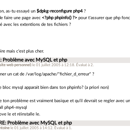
on, as-tu essayé un
$dpkg-reconfigure php4
?
de faire une page avec
<?php phpinfo() ?>
pour t'assurer que php fonc
é avec les extentions de tes fichiers ?
pire mais c'est plus cher.
E: Problème avec MySQL et php
site web personnel
)
le 01 juillet 2005 à 12:18
.
Évalué à
2
.
ner un cat de /var/log/apache/"fichier_d_erreur" ?
e bloc mysql apparait bien dans ton phpinfo? (a priori non)
 ton problème est vraiment basique et qu'il devrait se regler avec u
tall php4-mysql
ve le et réinstalle le.
 RE: Problème avec MySQL et php
ntoine
le 01 juillet 2005 à 14:12
.
Évalué à
1
.