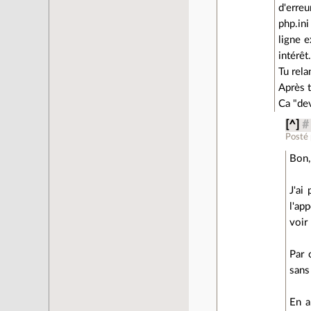
d'erre
php.in
ligne 
intérêt
Tu rela
Après t
Ca "dev
[^]
#
Posté
Bon,
J'ai
l'ap
voir
Par 
sans
En a