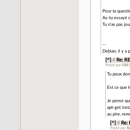
Pour ta questi
As-tu essayé 
Tu n'as pas jou
--
Debian, il y a 
[^]
#
Re: R
Posté par
Uld
(
Tu peux don
Est ce que l
Je pense que
apt-get ins
au pire, remo
[^]
#
Re:
Posté par
A