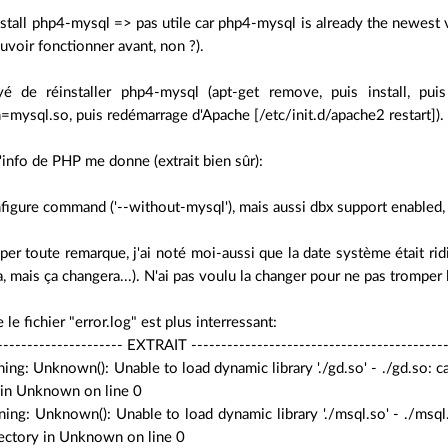
nstall php4-mysql => pas utile car php4-mysql is already the newest ve
uvoir fonctionner avant, non ?).
ayé de réinstaller php4-mysql (apt-get remove, puis install, pu
=mysql.so, puis redémarrage d'Apache [/etc/init.d/apache2 restart]).
'info de PHP me donne (extrait bien sûr):
igure command ('--without-mysql'), mais aussi dbx support enabled, 
per toute remarque, j'ai noté moi-aussi que la date système était ridic
 mais ça changera...). N'ai pas voulu la changer pour ne pas tromper 
 le fichier "error.log" est plus interressant:
--------------------- EXTRAIT ------------------------------------------
ng: Unknown(): Unable to load dynamic library './gd.so' - ./gd.so: ca
 in Unknown on line 0
ng: Unknown(): Unable to load dynamic library './msql.so' - ./msql
irectory in Unknown on line 0