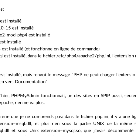
és:
st installé
0-15 est installé
e2-mod-php4 est installé
st installé
est installé (et fonctionne en ligne de commande)
est installé, dans le fichier /etc/php4/apache2/php.ini, l'extension
 installé, mais renvoi le message "PHP ne peut charger l'extension 
ien vers Documentation"
u'hier, PHPMyAdmin fonctionnait, un des sites en SPIP aussi, seulem
pache, rien ne va plus.
rerie que je ne comprends pas: dans le fichier php.ini, il y a une 
nsion=msql.dll, et plus rien sous la partie UNIX de la même sec
l.dll et sous Unix extension=mysql.so, que j'avais décommenté 