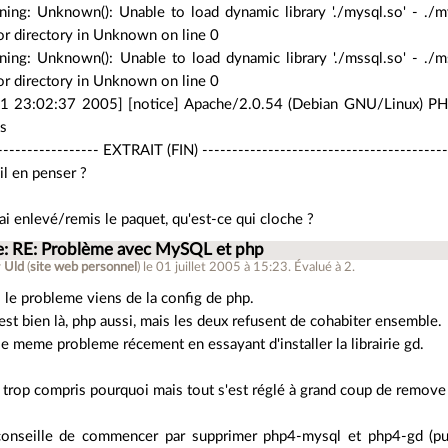
ng: Unknown(): Unable to load dynamic library './mysql.so' - ./m
 or directory in Unknown on line 0
ng: Unknown(): Unable to load dynamic library './mssql.so' - ./m
 or directory in Unknown on line 0
 01 23:02:37 2005] [notice] Apache/2.0.54 (Debian GNU/Linux) PH
ns
----------------- EXTRAIT (FIN) -----------------------------------------
il en penser ?
i enlevé/remis le paquet, qu'est-ce qui cloche ?
e: RE: Problème avec MySQL et php
r
Uld
(
site web personnel
)
le 01 juillet 2005 à 15:23
.
Évalué à
2
.
i le probleme viens de la config de php.
st bien là, php aussi, mais les deux refusent de cohabiter ensemble.
 le meme probleme récement en essayant d'installer la librairie gd.
s trop compris pourquoi mais tout s'est réglé à grand coup de remove p
conseille de commencer par supprimer php4-mysql et php4-gd (pui