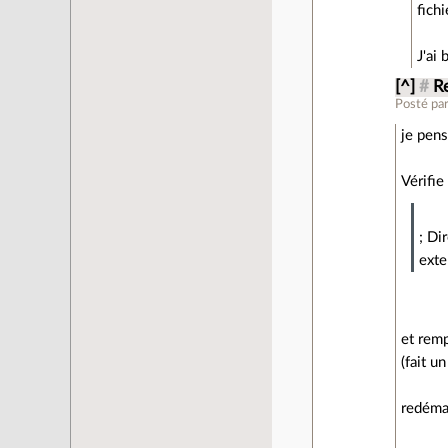
fichi
J'ai
[^]
#
R
Posté pa
je pens
Vérifie
; Di
exte
et rem
(fait u
redémar