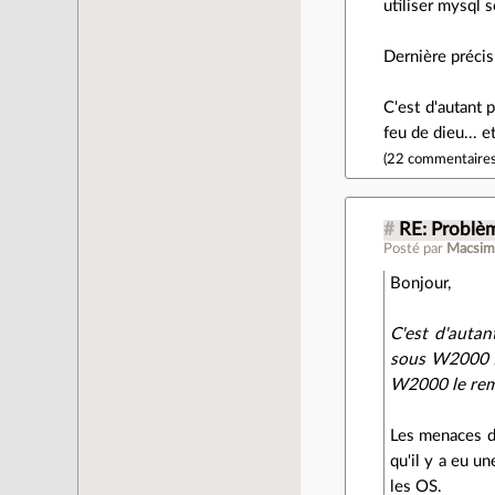
utiliser mysql 
Dernière précis
C'est d'autant 
feu de dieu... 
(
22 commentaire
#
RE: Problè
Posté par
Macsi
Bonjour,
C'est d'autan
sous W2000 fo
W2000 le remp
Les menaces de
qu'il y a eu u
les OS.