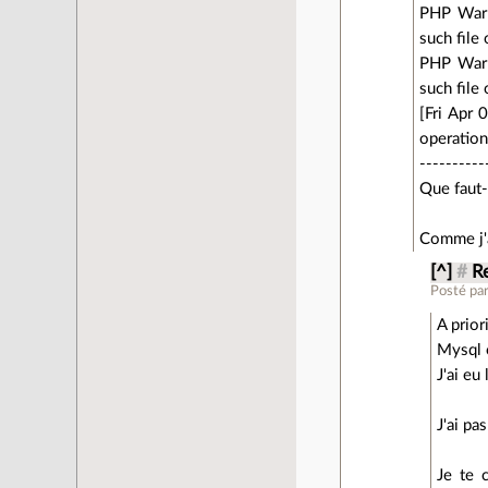
PHP Warni
such file
PHP Warni
such file
[Fri Apr
operatio
----------
Que faut-
Comme j'a
[^]
#
R
Posté pa
A prior
Mysql e
J'ai eu
J'ai pa
Je te 