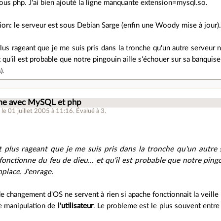
sous php. J'ai bien ajouté la ligne manquante extension=mysql.so.
ion: le serveur est sous Debian Sarge (enfin une Woody mise à jour)
plus rageant que je me suis pris dans la tronche qu'un autre serveu
et qu'il est probable que notre pingouin aille s'échouer sur sa banqui
s
).
me avec MySQL et php
m
le 01 juillet 2005 à 11:16
.
Évalué à
3
.
t plus rageant que je me suis pris dans la tronche qu'un autre s
nctionne du feu de dieu... et qu'il est probable que notre pingo
lace. J'enrage.
 changement d'OS ne servent à rien si apache fonctionnait la veille e
ne manipulation de
l'utilisateur
. Le probleme est le plus souvent entre l