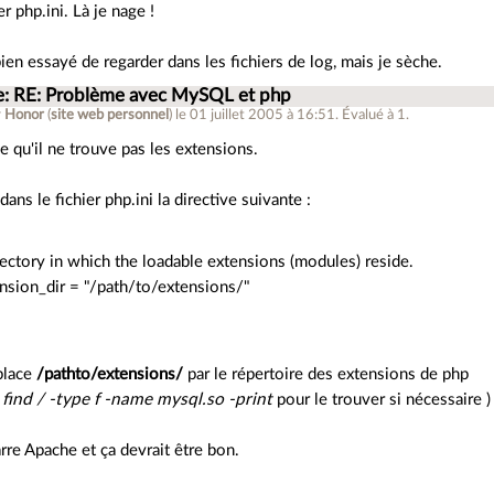
er php.ini. Là je nage !
 bien essayé de regarder dans les fichiers de log, mais je sèche.
e: RE: Problème avec MySQL et php
r
Honor
(
site web personnel
)
le 01 juillet 2005 à 16:51
.
Évalué à
1
.
e qu'il ne trouve pas les extensions.
 dans le fichier php.ini la directive suivante :
rectory in which the loadable extensions (modules) reside.
nsion_dir = "/path/to/extensions/"
place
/pathto/extensions/
par le répertoire des extensions de php
n
find / -type f -name mysql.so -print
pour le trouver si nécessaire )
re Apache et ça devrait être bon.