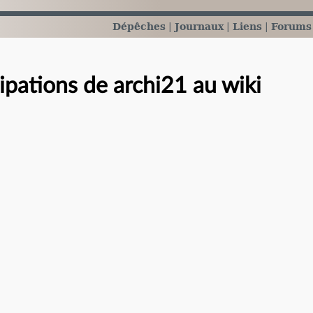
Dépêches
Journaux
Liens
Forums
cipations de archi21 au wiki
e