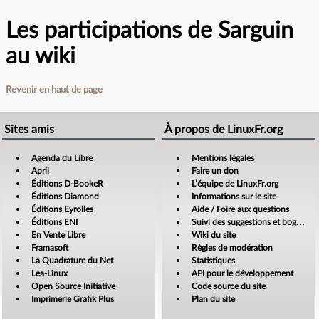
Les participations de Sarguin
au wiki
Revenir en haut de page
Sites amis
À propos de LinuxFr.org
Agenda du Libre
Mentions légales
April
Faire un don
Éditions D-BookeR
L’équipe de LinuxFr.org
Éditions Diamond
Informations sur le site
Éditions Eyrolles
Aide / Foire aux questions
Éditions ENI
Suivi des suggestions et bogues
En Vente Libre
Wiki du site
Framasoft
Règles de modération
La Quadrature du Net
Statistiques
Lea-Linux
API pour le développement
Open Source Initiative
Code source du site
Imprimerie Grafik Plus
Plan du site