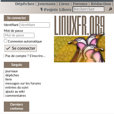
Dépêches
Journaux
Liens
Forums
Rédaction
🎙️ Projets Libres
Se connecter
Identifiant
Mot de passe
Connexion automatique
Pas de compte ? S’inscrire…
Sarguin
journaux
dépêches
liens
messages sur les forums
entrées du suivi
ajouts au wiki
commentaires
Derniers
contenus