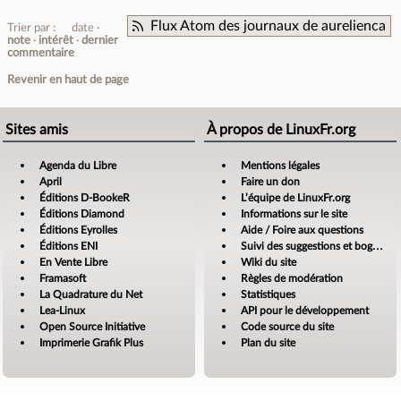
Flux Atom des journaux de aurelienca
Trier par :
date
note
intérêt
dernier
commentaire
Revenir en haut de page
Sites amis
À propos de LinuxFr.org
Agenda du Libre
Mentions légales
April
Faire un don
Éditions D-BookeR
L’équipe de LinuxFr.org
Éditions Diamond
Informations sur le site
Éditions Eyrolles
Aide / Foire aux questions
Éditions ENI
Suivi des suggestions et bogues
En Vente Libre
Wiki du site
Framasoft
Règles de modération
La Quadrature du Net
Statistiques
Lea-Linux
API pour le développement
Open Source Initiative
Code source du site
Imprimerie Grafik Plus
Plan du site