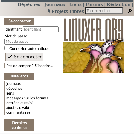
Dépêches
Journaux
Liens
Forums
Rédaction
🎙️ Projets Libres
Se connecter
Identifiant
Mot de passe
Connexion automatique
Pas de compte ? S’inscrire…
aurelienca
journaux
dépêches
liens
messages sur les forums
entrées du suivi
ajouts au wiki
commentaires
Derniers
contenus