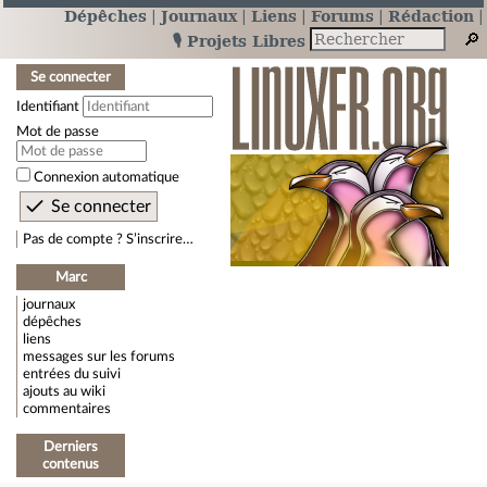
Dépêches
Journaux
Liens
Forums
Rédaction
🎙️ Projets Libres
Se connecter
Identifiant
Mot de passe
Connexion automatique
Pas de compte ? S’inscrire…
Marc
journaux
dépêches
liens
messages sur les forums
entrées du suivi
ajouts au wiki
commentaires
Derniers
contenus