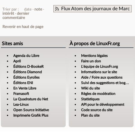
Flux Atom des journaux de Marc
Trier par :
date
note
intérêt
dernier
commentaire
Revenir en haut de page
Sites amis
À propos de LinuxFr.org
Agenda du Libre
Mentions légales
April
Faire un don
Éditions D-BookeR
L’équipe de LinuxFr.org
Éditions Diamond
Informations sur le site
Éditions Eyrolles
Aide / Foire aux questions
Éditions ENI
Suivi des suggestions et bogues
En Vente Libre
Wiki du site
Framasoft
Règles de modération
La Quadrature du Net
Statistiques
Lea-Linux
API pour le développement
Open Source Initiative
Code source du site
Imprimerie Grafik Plus
Plan du site