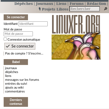
Dépêches
Journaux
Liens
Forums
Rédaction
🎙️ Projets Libres
Se connecter
Identifiant
Mot de passe
Connexion automatique
Pas de compte ? S’inscrire…
Babel
journaux
dépêches
liens
messages sur les forums
entrées du suivi
ajouts au wiki
commentaires
Derniers
contenus