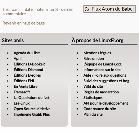
Flux Atom de Babel
Trier par :
date
note
intérêt
dernier
commentaire
Revenir en haut de page
Sites amis
À propos de LinuxFr.org
Agenda du Libre
Mentions légales
April
Faire un don
Éditions D-BookeR
L’équipe de LinuxFr.org
Éditions Diamond
Informations sur le site
Éditions Eyrolles
Aide / Foire aux questions
Éditions ENI
Suivi des suggestions et bogues
En Vente Libre
Wiki du site
Framasoft
Règles de modération
La Quadrature du Net
Statistiques
Lea-Linux
API pour le développement
Open Source Initiative
Code source du site
Imprimerie Grafik Plus
Plan du site