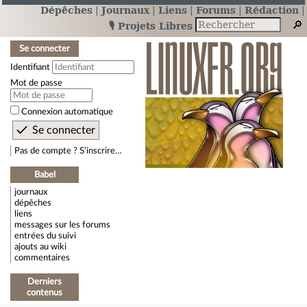
Dépêches
Journaux
Liens
Forums
Rédaction
🎙️ Projets Libres
Se connecter
Identifiant
Mot de passe
Connexion automatique
Pas de compte ? S’inscrire…
Babel
journaux
dépêches
liens
messages sur les forums
entrées du suivi
ajouts au wiki
commentaires
Derniers
contenus