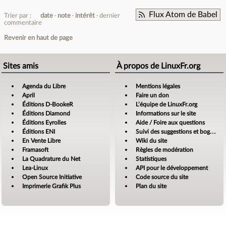
Flux Atom de Babel
Trier par :
date
note
intérêt
dernier
commentaire
Revenir en haut de page
Sites amis
À propos de LinuxFr.org
Agenda du Libre
Mentions légales
April
Faire un don
Éditions D-BookeR
L’équipe de LinuxFr.org
Éditions Diamond
Informations sur le site
Éditions Eyrolles
Aide / Foire aux questions
Éditions ENI
Suivi des suggestions et bogues
En Vente Libre
Wiki du site
Framasoft
Règles de modération
La Quadrature du Net
Statistiques
Lea-Linux
API pour le développement
Open Source Initiative
Code source du site
Imprimerie Grafik Plus
Plan du site