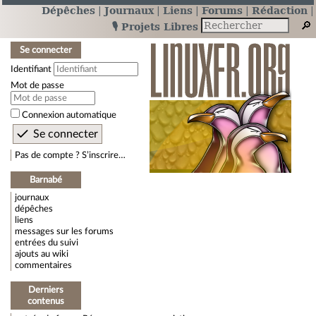
Dépêches
Journaux
Liens
Forums
Rédaction
🎙️ Projets Libres
Se connecter
Identifiant
Mot de passe
Connexion automatique
Pas de compte ? S’inscrire…
Barnabé
journaux
dépêches
liens
messages sur les forums
entrées du suivi
ajouts au wiki
commentaires
Derniers
contenus