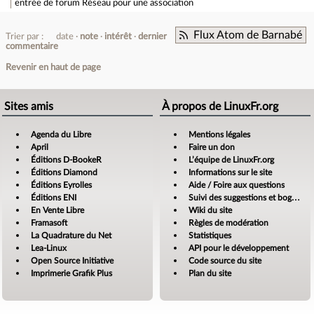
entrée de forum
Réseau pour une association
Flux Atom de Barnabé
Trier par :
date
note
intérêt
dernier
commentaire
Revenir en haut de page
Sites amis
À propos de LinuxFr.org
Agenda du Libre
Mentions légales
April
Faire un don
Éditions D-BookeR
L’équipe de LinuxFr.org
Éditions Diamond
Informations sur le site
Éditions Eyrolles
Aide / Foire aux questions
Éditions ENI
Suivi des suggestions et bogues
En Vente Libre
Wiki du site
Framasoft
Règles de modération
La Quadrature du Net
Statistiques
Lea-Linux
API pour le développement
Open Source Initiative
Code source du site
Imprimerie Grafik Plus
Plan du site