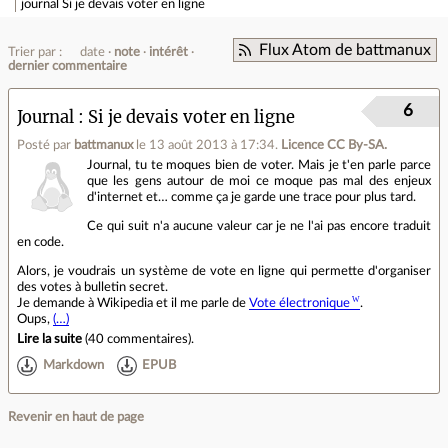
journal
Si je devais voter en ligne
Flux Atom de battmanux
Trier par :
date
note
intérêt
dernier commentaire
6
Journal
Si je devais voter en ligne
Posté par
battmanux
le 13 août 2013 à 17:34
.
Licence CC By‑SA.
Journal, tu te moques bien de voter. Mais je t'en parle parce
que les gens autour de moi ce moque pas mal des enjeux
d'internet et… comme ça je garde une trace pour plus tard.
Ce qui suit n'a aucune valeur car je ne l'ai pas encore traduit
en code.
Alors, je voudrais un système de vote en ligne qui permette d'organiser
des votes à bulletin secret.
Je demande à Wikipedia et il me parle de
Vote électronique
.
Oups,
(…)
Lire la suite
(
40 commentaires
).
Markdown
EPUB
Revenir en haut de page