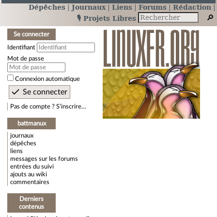
Dépêches
Journaux
Liens
Forums
Rédaction
🎙️ Projets Libres
Se connecter
Identifiant
Mot de passe
Connexion automatique
Pas de compte ? S’inscrire…
battmanux
journaux
dépêches
liens
messages sur les forums
entrées du suivi
ajouts au wiki
commentaires
Derniers
contenus