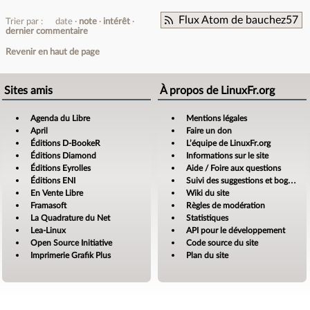
Flux Atom de bauchez57
Trier par :
date
note
intérêt
dernier commentaire
Revenir en haut de page
Sites amis
À propos de LinuxFr.org
Agenda du Libre
Mentions légales
April
Faire un don
Éditions D-BookeR
L’équipe de LinuxFr.org
Éditions Diamond
Informations sur le site
Éditions Eyrolles
Aide / Foire aux questions
Éditions ENI
Suivi des suggestions et bogues
En Vente Libre
Wiki du site
Framasoft
Règles de modération
La Quadrature du Net
Statistiques
Lea-Linux
API pour le développement
Open Source Initiative
Code source du site
Imprimerie Grafik Plus
Plan du site