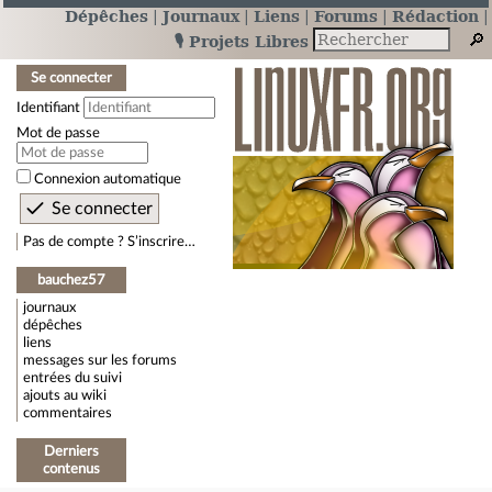
Dépêches
Journaux
Liens
Forums
Rédaction
🎙️ Projets Libres
Se connecter
Identifiant
Mot de passe
Connexion automatique
Pas de compte ? S’inscrire…
bauchez57
journaux
dépêches
liens
messages sur les forums
entrées du suivi
ajouts au wiki
commentaires
Derniers
contenus