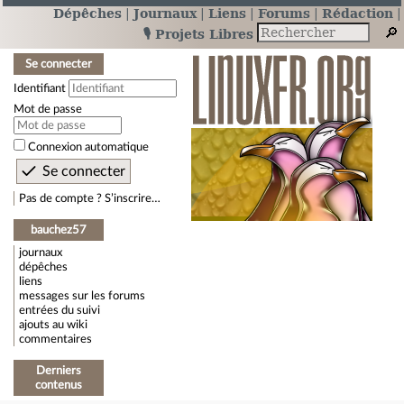
Dépêches
Journaux
Liens
Forums
Rédaction
🎙️ Projets Libres
Se connecter
Identifiant
Mot de passe
Connexion automatique
Pas de compte ? S’inscrire…
bauchez57
journaux
dépêches
liens
messages sur les forums
entrées du suivi
ajouts au wiki
commentaires
Derniers
contenus