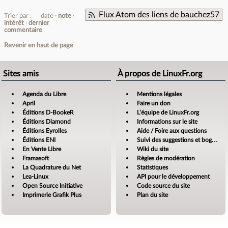
Flux Atom des liens de bauchez57
Trier par :
date
note
intérêt
dernier
commentaire
Revenir en haut de page
Sites amis
À propos de LinuxFr.org
Agenda du Libre
Mentions légales
April
Faire un don
Éditions D-BookeR
L’équipe de LinuxFr.org
Éditions Diamond
Informations sur le site
Éditions Eyrolles
Aide / Foire aux questions
Éditions ENI
Suivi des suggestions et bogues
En Vente Libre
Wiki du site
Framasoft
Règles de modération
La Quadrature du Net
Statistiques
Lea-Linux
API pour le développement
Open Source Initiative
Code source du site
Imprimerie Grafik Plus
Plan du site