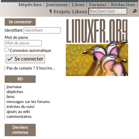
Dépêches
Journaux
Liens
Forums
Rédaction
🎙️ Projets Libres
Se connecter
Identifiant
Mot de passe
Connexion automatique
Pas de compte ? S’inscrire…
BD
journaux
dépêches
liens
messages sur les forums
entrées du suivi
ajouts au wiki
commentaires
Derniers
contenus