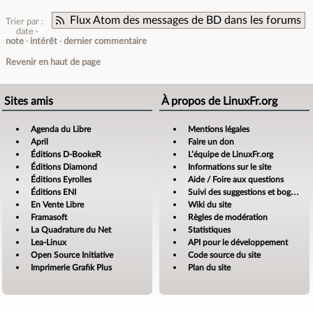
Flux Atom des messages de BD dans les forums
Trier par :
date
note
intérêt
dernier commentaire
Revenir en haut de page
Sites amis
À propos de LinuxFr.org
Agenda du Libre
Mentions légales
April
Faire un don
Éditions D-BookeR
L’équipe de LinuxFr.org
Éditions Diamond
Informations sur le site
Éditions Eyrolles
Aide / Foire aux questions
Éditions ENI
Suivi des suggestions et bogues
En Vente Libre
Wiki du site
Framasoft
Règles de modération
La Quadrature du Net
Statistiques
Lea-Linux
API pour le développement
Open Source Initiative
Code source du site
Imprimerie Grafik Plus
Plan du site