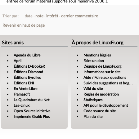
entrée de forum
materiel supporte sous mandriva 2008.1
Trier par :
date
note
intérêt
dernier commentaire
Revenir en haut de page
Sites amis
À propos de LinuxFr.org
Agenda du Libre
Mentions légales
April
Faire un don
Éditions D-BookeR
L’équipe de LinuxFr.org
Éditions Diamond
Informations sur le site
Éditions Eyrolles
Aide / Foire aux questions
Éditions ENI
Suivi des suggestions et bogues
En Vente Libre
Wiki du site
Framasoft
Règles de modération
La Quadrature du Net
Statistiques
Lea-Linux
API pour le développement
Open Source Initiative
Code source du site
Imprimerie Grafik Plus
Plan du site