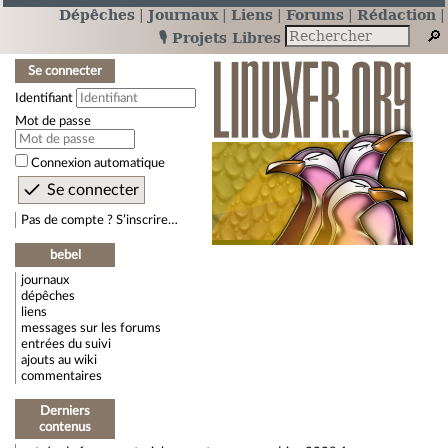
Dépêches
Journaux
Liens
Forums
Rédaction
🎙️ Projets Libres
Se connecter
Identifiant
Mot de passe
Connexion automatique
Pas de compte ? S’inscrire…
bebel
journaux
dépêches
liens
messages sur les forums
entrées du suivi
ajouts au wiki
commentaires
Derniers
contenus