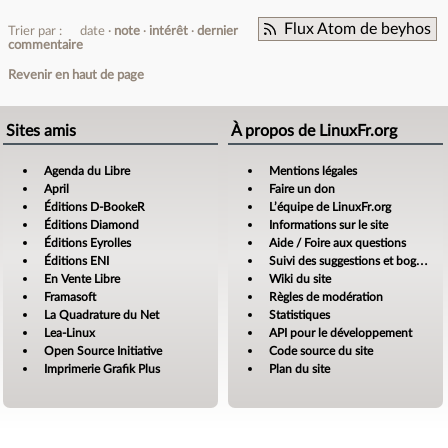
Flux Atom de beyhos
Trier par :
date
note
intérêt
dernier
commentaire
Revenir en haut de page
Sites amis
À propos de LinuxFr.org
Agenda du Libre
Mentions légales
April
Faire un don
Éditions D-BookeR
L’équipe de LinuxFr.org
Éditions Diamond
Informations sur le site
Éditions Eyrolles
Aide / Foire aux questions
Éditions ENI
Suivi des suggestions et bogues
En Vente Libre
Wiki du site
Framasoft
Règles de modération
La Quadrature du Net
Statistiques
Lea-Linux
API pour le développement
Open Source Initiative
Code source du site
Imprimerie Grafik Plus
Plan du site