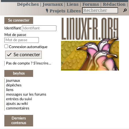
Dépêches
Journaux
Liens
Forums
Rédaction
🎙️ Projets Libres
Se connecter
Identifiant
Mot de passe
Connexion automatique
Pas de compte ? S’inscrire…
beyhos
journaux
dépêches
liens
messages sur les forums
entrées du suivi
ajouts au wiki
commentaires
Derniers
contenus