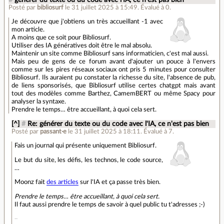
#
générer du texte ou du code avec l'IA, ce n'est pas bien
Posté par
bibliosurf
le 31 juillet 2025 à 15:49
.
Évalué à
0
.
Je découvre que j'obtiens un très accueillant -1 avec
mon article.
A moins que ce soit pour Bibliosurf.
Utiliser des IA génératives doit être le mal absolu.
Maintenir un site comme Bibliosurf sans informaticien, c'est mal aussi.
Mais peu de gens de ce forum avant d'ajouter un pouce à l'envers
comme sur les pires réseaux sociaux ont pris 5 minutes pour consulter
Bibliosurf. Ils auraient pu constater la richesse du site, l'absence de pub,
de liens sponsorisés, que Bibliosurf utilise certes chatgpt mais avant
tout des modèles comme Barthez, CamemBERT ou même Spacy pour
analyser la syntaxe.
Prendre le temps… être accueillant, à quoi cela sert.
[^]
#
Re: générer du texte ou du code avec l'IA, ce n'est pas bien
Posté par
passant·e
le 31 juillet 2025 à 18:11
.
Évalué à
7
.
Fais un journal qui présente uniquement Bibliosurf.
Le but du site, les défis, les technos, le code source,
…
Moonz fait
des articles
sur l'IA et ça passe très bien.
Prendre le temps… être accueillant, à quoi cela sert.
Il faut aussi prendre le temps de savoir à quel public tu t'adresses ;-)