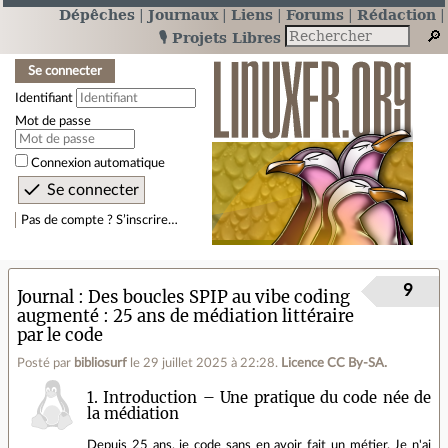
Dépêches
Journaux
Liens
Forums
Rédaction
🎙️ Projets Libres
Se connecter
Identifiant
Mot de passe
Connexion automatique
Pas de compte ? S’inscrire…
9
Journal
Des boucles SPIP au vibe coding
augmenté : 25 ans de médiation littéraire
par le code
Posté par
bibliosurf
le 29 juillet 2025 à 22:28
.
Licence CC By‑SA.
1. Introduction – Une pratique du code née de
la médiation
Depuis 25 ans, je code sans en avoir fait un métier. Je n'ai