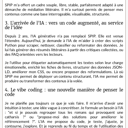
SPIP m'a offert un cadre souple, libre, stable, parfaitement adapté à une
démarche de médiation littéraire. Il m'a surtout permis de penser mes
contenus comme une base interrogeable, visualisable, structurée.
3. L'arrivée de l'IA : vers un code augmenté, au service
de l'idée
Depuis 2 ans, l'IA générative n'a pas remplacé SPIP. Elle est venue
l'étendre. Aujourd'hui, je demande à l'IA de m'aider à créer des scripts
Python pour scraper, nettoyer, classifier ou reformater des données. Je
lui fais générer des résumés littéraires à partir des critiques collectées, ou
des FAQ orientées vers les lecteurs.
Je l'utilise pour étiqueter automatiquement les textes selon leur charge
émotionnelle, enrichir les fiches de livres, structurer des données JSON-
LD, améliorer mon CSS, ou encore proposer des reformulations. Là où
SPIP me permet de déployer un contenu structurant, l'IA me permet de
produire ou transformer des contenus à la volée.
4. Le vibe coding : une nouvelle manière de penser le
code
Je ne planifie pas toujours ce que je vais faire. Il m'arrive d'avoir une
intuition à tester, une idée vague à concrétiser. Je formule un besoin à l'IA
: "et si je pouvais regrouper tous les romans qui provoquent une
catharsis ?" ou "propose-moi des solutions pour améliorer le
référencement ?". L'IA me propose du code, je teste, j'ajuste, je
contourne, j'explore. Et je reprends au fil du temps et de l'utilisation des