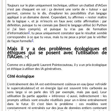
Toujours sur le plan uniquement technique, utiliser un chatbot d'IAGen
n'est pas choquant en soi : ça devient une sorte de « tuteur » qui
permet, comme tu le dis, d'explorer les possibilités d'un langage
appliqué à un domaine donné. Cependant, tu affirmes « rester maître
de la logique », et je m'inscris en faux avec cette affirmation : par
définition, puisque tu ne connais pas (bien) le langage utilisé (ici Python
si j'ai bien compris), et puisque tu n'as pas de formation
2
d'informaticien
, tu peux uniquement constater que le résultat
semble
correspondre à ce que tu veux, mais tu ne peux a priori pas le vérifier
3
de façon formelle
.
Mais il y a des problèmes écologiques et
éthiques qui se posent avec l'utilisation de
l'IAGen. :-(
Comme en a déjà parlé Laurent Pointecouteau, il y a un prix écologique
et éthique à utiliser des IA génératives.
Côté écologique
L'entraînement des IA est extrêmement coûteux en eau (pour refroidir
le supercalculateur) et en énergie (qui est souvent très carbonée au
sens large si on parle des US par exemple, mais pas que). Leur
utilisation (la partie appelée « inférence ») aussi, indirectement : les
prompts utilisés sont ensuite réutilisés pour un n-ième entraînement
dans le futur. Et c'est bien le problème : ces modèles sont
constamment ré-entraînés sur des jeux de données entiers contenant