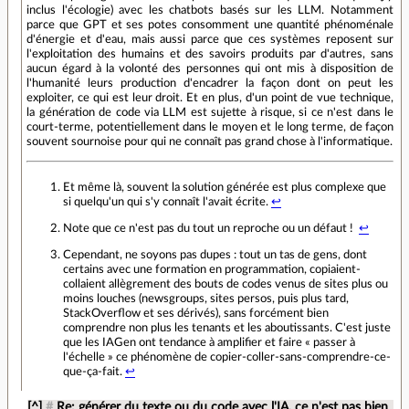
inclus l'écologie) avec les chatbots basés sur les LLM. Notamment
parce que GPT et ses potes consomment une quantité phénoménale
d'énergie et d'eau, mais aussi parce que ces systèmes reposent sur
l'exploitation des humains et des savoirs produits par d'autres, sans
aucun égard à la volonté des personnes qui ont mis à disposition de
l'humanité leurs production d'encadrer la façon dont on peut les
exploiter, ce qui est leur droit. Et en plus, d'un point de vue technique,
la génération de code via LLM est sujette à risque, si ce n'est dans le
court-terme, potentiellement dans le moyen et le long terme, de façon
souvent sournoise pour qui ne connaît pas grand chose à l'informatique.
Et même là, souvent la solution générée est plus complexe que
si quelqu'un qui s'y connaît l'avait écrite.
↩
Note que ce n'est pas du tout un reproche ou un défaut !
↩
Cependant, ne soyons pas dupes : tout un tas de gens, dont
certains avec une formation en programmation, copiaient-
collaient allègrement des bouts de codes venus de sites plus ou
moins louches (newsgroups, sites persos, puis plus tard,
StackOverflow et ses dérivés), sans forcément bien
comprendre non plus les tenants et les aboutissants. C'est juste
que les IAGen ont tendance à amplifier et faire « passer à
l'échelle » ce phénomène de copier-coller-sans-comprendre-ce-
que-ça-fait.
↩
[^]
#
Re: générer du texte ou du code avec l'IA, ce n'est pas bien