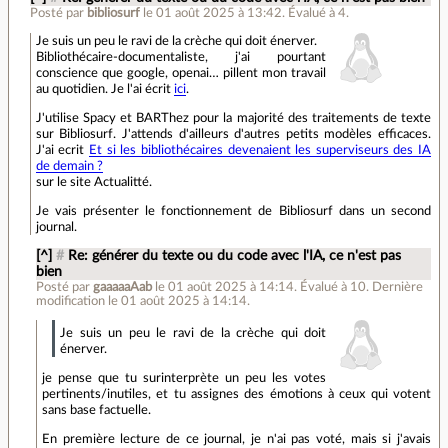
Posté par
bibliosurf
le 01 août 2025 à 13:42
.
Évalué à
4
.
Je suis un peu le ravi de la crèche qui doit énerver.
Bibliothécaire-documentaliste, j'ai pourtant
conscience que google, openai… pillent mon travail
au quotidien. Je l'ai écrit
ici
.
J'utilise Spacy et BARThez pour la majorité des traitements de texte
sur Bibliosurf. J'attends d'ailleurs d'autres petits modèles efficaces.
J'ai ecrit
Et si les bibliothécaires devenaient les superviseurs des IA
de demain ?
sur le site Actualitté.
Je vais présenter le fonctionnement de Bibliosurf dans un second
journal.
[^]
#
Re: générer du texte ou du code avec l'IA, ce n'est pas
bien
Posté par
gaaaaaAab
le 01 août 2025 à 14:14
.
Évalué à
10
.
Dernière
modification le 01 août 2025 à 14:14.
Je suis un peu le ravi de la crèche qui doit
énerver.
je pense que tu surinterprète un peu les votes
pertinents/inutiles, et tu assignes des émotions à ceux qui votent
sans base factuelle.
En première lecture de ce journal, je n'ai pas voté, mais si j'avais