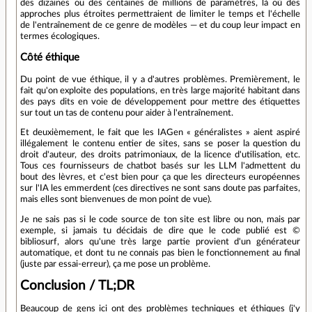
des dizaines ou des centaines de millions de paramètres, là où des
approches plus étroites permettraient de limiter le temps et l'échelle
de l'entraînement de ce genre de modèles — et du coup leur impact en
termes écologiques.
Côté éthique
Du point de vue éthique, il y a d'autres problèmes. Premièrement, le
fait qu'on exploite des populations, en très large majorité habitant dans
des pays dits en voie de développement pour mettre des étiquettes
sur tout un tas de contenu pour aider à l'entraînement.
Et deuxièmement, le fait que les IAGen « généralistes » aient aspiré
illégalement le contenu entier de sites, sans se poser la question du
droit d'auteur, des droits patrimoniaux, de la licence d'utilisation, etc.
Tous ces fournisseurs de chatbot basés sur les LLM l'admettent du
bout des lèvres, et c'est bien pour ça que les directeurs européennes
sur l'IA les emmerdent (ces directives ne sont sans doute pas parfaites,
mais elles sont bienvenues de mon point de vue).
Je ne sais pas si le code source de ton site est libre ou non, mais par
exemple, si jamais tu décidais de dire que le code publié est ©
bibliosurf, alors qu'une très large partie provient d'un générateur
automatique, et dont tu ne connais pas bien le fonctionnement au final
(juste par essai-erreur), ça me pose un problème.
Conclusion / TL;DR
Beaucoup de gens ici ont des problèmes techniques et éthiques (j'y