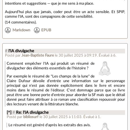
intentions et suggestions — que je me sens à ma place.
Aujourd'hui plus que jamais, coder peut être un acte sensible. Et SPIP,
comme l'IA, sont des compagnons de cette sensibilité.
(
14 commentaires
).
Markdown
EPUB
#
l'IA divulgache
Posté par
Jean-Baptiste Faure
le 30 juillet 2025 à 09:19
.
Évalué à
6
.
Comment empêcher l'IA qui produit un résumé de
divulgacher des éléments essentiels de l'histoire ?
Par exemple le résumé de "Les champs de la lune" de
Claire Dufour dévoile d'entrée une information sur le personnage
principal qui n'est pas donnée explicitement dans le livre et encore
moins dans le résumé de l'éditeur. C'est dommage parce que ce livre
peut être une bonne porte d'entrée pour aborder la SF mais que le détail
donné peut faire attribuer à ce roman une classification repoussoir pour
des lecteurs venant de la littérature blanche.
[^]
#
Re: l'IA divulgache
Posté par
bibliosurf
le 30 juillet 2025 à 11:03
.
Évalué à
1
.
Le résumé est généré d'après les extraits des avis.