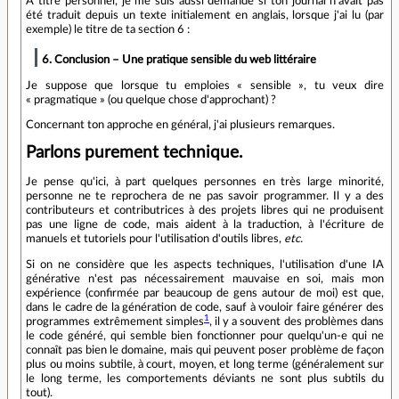
À titre personnel, je me suis aussi demandé si ton journal n'avait pas
été traduit depuis un texte initialement en anglais, lorsque j'ai lu (par
exemple) le titre de ta section 6 :
6. Conclusion – Une pratique sensible du web littéraire
Je suppose que lorsque tu emploies « sensible », tu veux dire
« pragmatique » (ou quelque chose d'approchant) ?
Concernant ton approche en général, j'ai plusieurs remarques.
Parlons purement technique.
Je pense qu'ici, à part quelques personnes en très large minorité,
personne ne te reprochera de ne pas savoir programmer. Il y a des
contributeurs et contributrices à des projets libres qui ne produisent
pas une ligne de code, mais aident à la traduction, à l'écriture de
manuels et tutoriels pour l'utilisation d'outils libres,
etc.
Si on ne considère que les aspects techniques, l'utilisation d'une IA
générative n'est pas nécessairement mauvaise en soi, mais mon
expérience (confirmée par beaucoup de gens autour de moi) est que,
dans le cadre de la génération de code, sauf à vouloir faire générer des
1
programmes extrêmement simples
, il y a souvent des problèmes dans
le code généré, qui semble bien fonctionner pour quelqu'un-e qui ne
connaît pas bien le domaine, mais qui peuvent poser problème de façon
plus ou moins subtile, à court, moyen, et long terme (généralement sur
le long terme, les comportements déviants ne sont plus subtils du
tout).