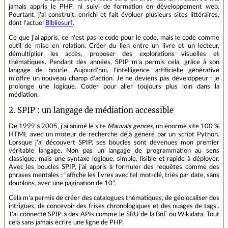
jamais appris le PHP, ni suivi de formation en développement web.
Pourtant, j'ai construit, enrichi et fait évoluer plusieurs sites littéraires,
dont l'actuel
Bibliosurf
.
Ce que j'ai appris, ce n'est pas le code pour le code, mais le code comme
outil de mise en relation. Créer du lien entre un livre et un lecteur,
démultiplier les accès, proposer des explorations visuelles et
thématiques. Pendant des années, SPIP m'a permis cela, grâce à son
langage de boucle. Aujourd'hui, l'intelligence artificielle générative
m'offre un nouveau champ d'action. Je ne deviens pas développeur : je
prolonge une logique. Coder pour aller toujours plus loin dans la
médiation.
2. SPIP : un langage de médiation accessible
De 1999 à 2005, j'ai animé le site
Mauvais genres
, un énorme site 100 %
HTML avec un moteur de recherche déjà généré par un script Python.
Lorsque j'ai découvert SPIP, ses boucles sont devenues mon premier
véritable langage. Non pas un langage de programmation au sens
classique, mais une syntaxe logique, simple, lisible et rapide à déployer.
Avec les boucles SPIP, j'ai appris à formuler des requêtes comme des
phrases mentales : "affiche les livres avec tel mot-clé, triés par date, sans
doublons, avec une pagination de 10".
Cela m'a permis de créer des catalogues thématiques, de géolocaliser des
intrigues, de concevoir des frises chronologiques et des nuages de tags..
J'ai connecté SPIP à des APIs comme le SRU de la BnF ou Wikidata. Tout
cela sans jamais écrire une ligne de PHP.