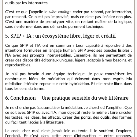
outils par les internautes.
C'est ce que j'appelle le
vibe coding
: coder par rebond, par interaction,
par ressenti. Ce n'est pas improvisé, mais ce n'est pas linéaire non plus.
C'est une manière de prototyper vite, en restant maître de la logique,
sans s'enfermer dans une démarche purement technique.
5. SPIP + IA : un écosystème libre, léger et créatif
Ce que SPIP et l'IA ont en commun ? Leur capacité à répondre à des
intentions formulées en langage humain. SPIP avec ses boucles lisibles ;
l'IA avec ses prompts interprétables. Ensemble, ils me permettent de
créer des dispositifs éditoriaux uniques, légers, adaptés à mes besoins, et
reproductibles.
Je n'ai pas besoin d'une équipe technique. Je peux concrétiser les
nombreuses idées de médiation qui éclosent dans mon esprit. Ma
médiation littéraire repose sur cette hybridation. Et elle reste libre, dans
tous les sens du terme.
6. Conclusion – Une pratique sensible du web littéraire
Je ne cherche pas à automatiser la médiation. Je cherche à l'amplifier. Que
ce soit avec SPIP ou avec l'IA, mon objectif reste le même : faire circuler
les textes, les idées, les affects. Créer des ponts, des outils, des formes
qui facilitent l'accès à la littérature.
Le code, chez moi, n'est jamais loin du texte. Il le soutient, l'explore,
l'enrichit. Et c'est dans cette zone d'interaction — entre données,