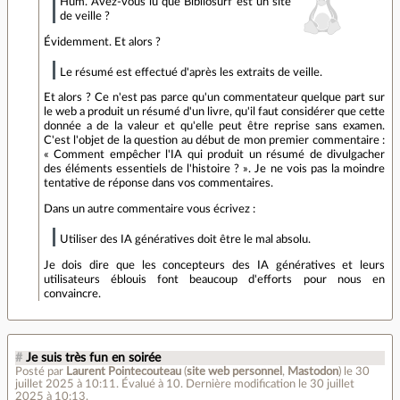
Hum. Avez-vous lu que Bibliosurf est un site
de veille ?
Évidemment. Et alors ?
Le résumé est effectué d'après les extraits de veille.
Et alors ? Ce n'est pas parce qu'un commentateur quelque part sur
le web a produit un résumé d'un livre, qu'il faut considérer que cette
donnée a de la valeur et qu'elle peut être reprise sans examen.
C'est l'objet de la question au début de mon premier commentaire :
« Comment empêcher l'IA qui produit un résumé de divulgacher
des éléments essentiels de l'histoire ? ». Je ne vois pas la moindre
tentative de réponse dans vos commentaires.
Dans un autre commentaire vous écrivez :
Utiliser des IA génératives doit être le mal absolu.
Je dois dire que les concepteurs des IA génératives et leurs
utilisateurs éblouis font beaucoup d'efforts pour nous en
convaincre.
#
Je suis très fun en soirée
Posté par
Laurent Pointecouteau
(
site web personnel
,
Mastodon
)
le 30
juillet 2025 à 10:11
.
Évalué à
10
.
Dernière modification le 30 juillet
2025 à 10:13.