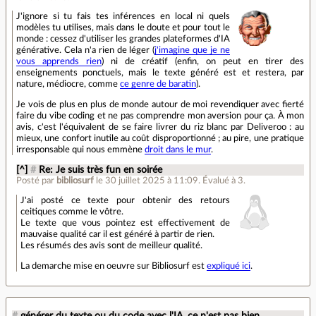
J'ignore si tu fais tes inférences en local ni quels
modèles tu utilises, mais dans le doute et pour tout le
monde : cessez d'utiliser les grandes plateformes d'IA
générative. Cela n'a rien de léger (
j'imagine que je ne
vous apprends rien
) ni de créatif (enfin, on peut en tirer des
enseignements ponctuels, mais le texte généré est et restera, par
nature, médiocre, comme
ce genre de baratin
).
Je vois de plus en plus de monde autour de moi revendiquer avec fierté
faire du vibe coding et ne pas comprendre mon aversion pour ça. À mon
avis, c'est l'équivalent de se faire livrer du riz blanc par Deliveroo : au
mieux, une confort inutile au coût disproportionné ; au pire, une pratique
irresponsable qui nous emmène
droit dans le mur
.
[^]
#
Re: Je suis très fun en soirée
Posté par
bibliosurf
le 30 juillet 2025 à 11:09
.
Évalué à
3
.
J'ai posté ce texte pour obtenir des retours
ceitiques comme le vôtre.
Le texte que vous pointez est effectivement de
mauvaise qualité car il est généré à partir de rien.
Les résumés des avis sont de meilleur qualité.
La demarche mise en oeuvre sur Bibliosurf est
expliqué ici
.