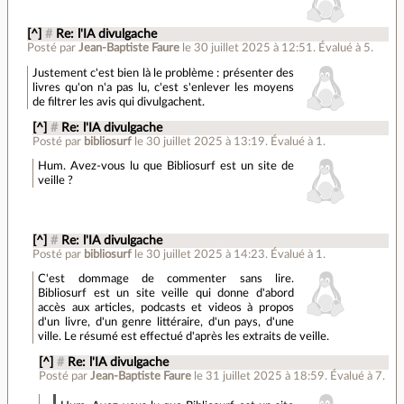
[^]
#
Re: l'IA divulgache
Posté par
Jean-Baptiste Faure
le 30 juillet 2025 à 12:51
.
Évalué à
5
.
Justement c'est bien là le problème : présenter des
livres qu'on n'a pas lu, c'est s'enlever les moyens
de filtrer les avis qui divulgachent.
[^]
#
Re: l'IA divulgache
Posté par
bibliosurf
le 30 juillet 2025 à 13:19
.
Évalué à
1
.
Hum. Avez-vous lu que Bibliosurf est un site de
veille ?
[^]
#
Re: l'IA divulgache
Posté par
bibliosurf
le 30 juillet 2025 à 14:23
.
Évalué à
1
.
C'est dommage de commenter sans lire.
Bibliosurf est un site veille qui donne d'abord
accès aux articles, podcasts et videos à propos
d'un livre, d'un genre littéraire, d'un pays, d'une
ville. Le résumé est effectué d'après les extraits de veille.
[^]
#
Re: l'IA divulgache
Posté par
Jean-Baptiste Faure
le 31 juillet 2025 à 18:59
.
Évalué à
7
.