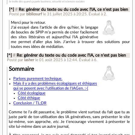
Je trolle dès quand ça parle business, sécurité et sciences sociales
[^]
#
Re: générer du texte ou du code avec l'IA, ce n'est pas bien
Posté par
bibliosurf
le 31 juillet 2025 à 20:25
.
Évalué à
2
.
Merci pour le retour.
J'ai essayé dans l'article de dire qu'hier, le langage
de boucles de SPIP m'a permis de créer facilement
des sites littéraires et aujourd'hui l'IA générative
me permet d'aller plus loin. J'arrive à trouver des solutions pour
toutes mes idées de médiation.
[^]
#
Re: générer du texte ou du code avec l'IA, ce n'est pas bien
Posté par
lasher
le 01 août 2025 à 12:44
.
Évalué à
6
.
Sommaire
Parlons purement technique.
Mais il y a des problèmes écologiques et éthiques
qui se posent avec l'utilisation de l'IAGen. :-(
Côté écologique
Côté éthique
Conclusion / TL;DR
Comme te l'a dit passant·e, le problème vient surtout du fait que tu as
juste parlé de ton utilisation des IA génératives, sans présenter le site
lui-même, son approche,
etc.
Je t'encourage vivement à présenter le
site lui-même dans un autre journal,