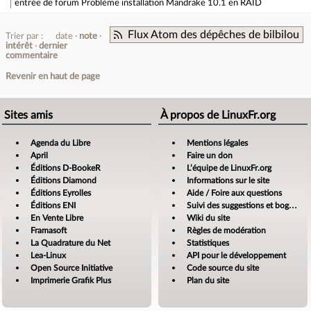
entrée de forum
Problème installation Mandrake 10.1 en RAID
Flux Atom des dépêches de bilbilou
Trier par :
date
note
intérêt
dernier
commentaire
Revenir en haut de page
Sites amis
À propos de LinuxFr.org
Agenda du Libre
Mentions légales
April
Faire un don
Éditions D-BookeR
L’équipe de LinuxFr.org
Éditions Diamond
Informations sur le site
Éditions Eyrolles
Aide / Foire aux questions
Éditions ENI
Suivi des suggestions et bogues
En Vente Libre
Wiki du site
Framasoft
Règles de modération
La Quadrature du Net
Statistiques
Lea-Linux
API pour le développement
Open Source Initiative
Code source du site
Imprimerie Grafik Plus
Plan du site