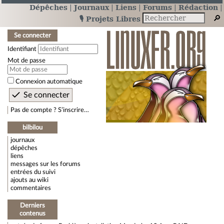
Dépêches
Journaux
Liens
Forums
Rédaction
🎙️ Projets Libres
Se connecter
Identifiant
Mot de passe
Connexion automatique
Pas de compte ? S’inscrire…
bilbilou
journaux
dépêches
liens
messages sur les forums
entrées du suivi
ajouts au wiki
commentaires
Derniers
contenus