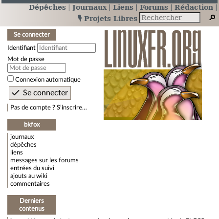
Dépêches
Journaux
Liens
Forums
Rédaction
🎙️ Projets Libres
Se connecter
Identifiant
Mot de passe
Connexion automatique
Pas de compte ? S’inscrire…
bkfox
journaux
dépêches
liens
messages sur les forums
entrées du suivi
ajouts au wiki
commentaires
Derniers
contenus