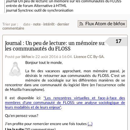
journal
Un peu de lecture: un mémoire sur les communautés du FLOSS
entrée de forum
Alternative à HTML
journal
Synctrex: outil de synchronisation
Flux Atom de bkfox
Trier par :
date
note
intérêt
dernier
commentaire
17
Journal
Un peu de lecture: un mémoire sur
les communautés du FLOSS
Posté par
bkfox
le 22 août 2016 à 16:04
.
Licence CC By‑SA.
Bonjour tout le monde,
La fin des vacances approchant, mon mémoire passé, je
désirais le retourner aux communautés du FLOSS. C'est un
mémoire de sociologie sur les différentes manières de se
rencontrer dans une communauté du logiciel libre (en l'occurrence celle
de Mozilla francophone).
Il est disponible ici:
"Les rencontres virtuelles et face-à-face des
membres d'une communauté de FLOSS: une analyse sociologique de
leurs modalités et de leurs enjeux"
.
Qu'en pensez-vous?
J'en profite pour remercier encore une fois toutes
(…)
Lire la suite
(
30 commentaires
).