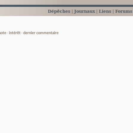
Dépêches
Journaux
Liens
Forums
note
intérêt
dernier commentaire
e