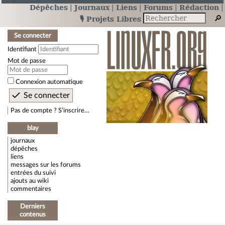
Dépêches
Journaux
Liens
Forums
Rédaction
🎙️ Projets Libres
Se connecter
Identifiant
Mot de passe
Connexion automatique
Pas de compte ? S’inscrire…
blay
journaux
dépêches
liens
messages sur les forums
entrées du suivi
ajouts au wiki
commentaires
Derniers
contenus