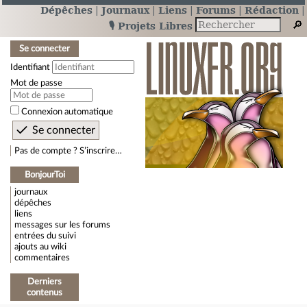
Dépêches
Journaux
Liens
Forums
Rédaction
🎙️ Projets Libres
Se connecter
Identifiant
Mot de passe
Connexion automatique
Pas de compte ? S’inscrire…
BonjourToi
journaux
dépêches
liens
messages sur les forums
entrées du suivi
ajouts au wiki
commentaires
Derniers
contenus