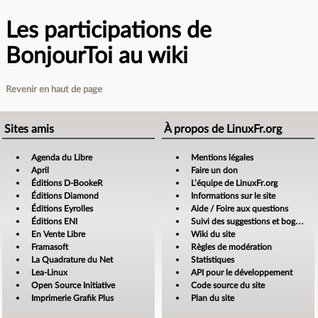
Les participations de
BonjourToi au wiki
Revenir en haut de page
Sites amis
À propos de LinuxFr.org
Agenda du Libre
Mentions légales
April
Faire un don
Éditions D-BookeR
L’équipe de LinuxFr.org
Éditions Diamond
Informations sur le site
Éditions Eyrolles
Aide / Foire aux questions
Éditions ENI
Suivi des suggestions et bogues
En Vente Libre
Wiki du site
Framasoft
Règles de modération
La Quadrature du Net
Statistiques
Lea-Linux
API pour le développement
Open Source Initiative
Code source du site
Imprimerie Grafik Plus
Plan du site