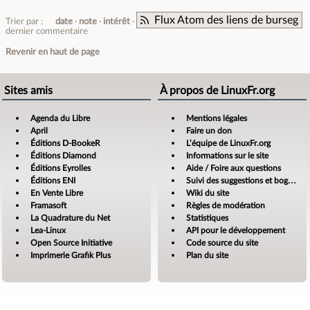
Flux Atom des liens de burseg
Trier par :
date
note
intérêt
dernier commentaire
Revenir en haut de page
Sites amis
À propos de LinuxFr.org
Agenda du Libre
Mentions légales
April
Faire un don
Éditions D-BookeR
L’équipe de LinuxFr.org
Éditions Diamond
Informations sur le site
Éditions Eyrolles
Aide / Foire aux questions
Éditions ENI
Suivi des suggestions et bogues
En Vente Libre
Wiki du site
Framasoft
Règles de modération
La Quadrature du Net
Statistiques
Lea-Linux
API pour le développement
Open Source Initiative
Code source du site
Imprimerie Grafik Plus
Plan du site