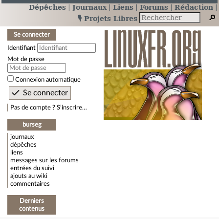
Dépêches
Journaux
Liens
Forums
Rédaction
🎙️ Projets Libres
Se connecter
Identifiant
Mot de passe
Connexion automatique
Pas de compte ? S’inscrire…
burseg
journaux
dépêches
liens
messages sur les forums
entrées du suivi
ajouts au wiki
commentaires
Derniers
contenus