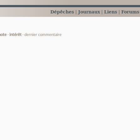
Dépêches
Journaux
Liens
Forums
note
intérêt
dernier commentaire
e