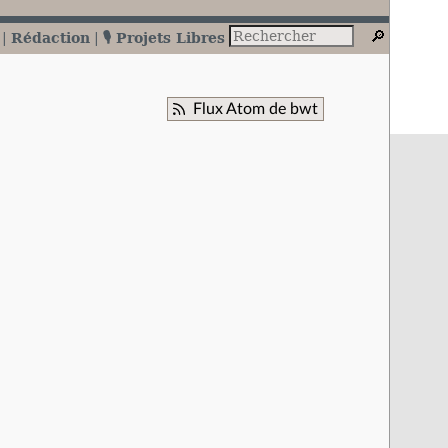
Rédaction
🎙️ Projets Libres
Flux Atom de bwt