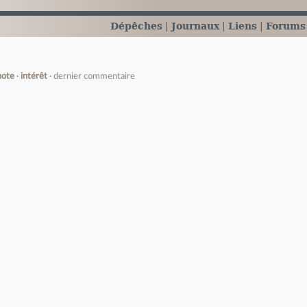
Dépêches
Journaux
Liens
Forums
note
intérêt
dernier commentaire
e